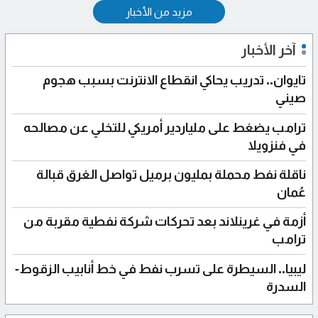
مزيد من الأخبار
آخر الأخبار
تايوان.. تدريب يحاكي انقطاع الانترنت بسبب هجوم
صيني
ترامب يضغط على ملياردير أمريكي للتخلي عن مصالحه
في فنزويلا
ناقلة نفط محملة بمليون برميل تواصل الغرق قبالة
عُمان
أزمة في غرينلاند بعد تحركات شركة نفطية مقربة من
ترامب
ليبيا.. السيطرة على تسرب نفط في خط أنابيب الزقوط-
السدرة