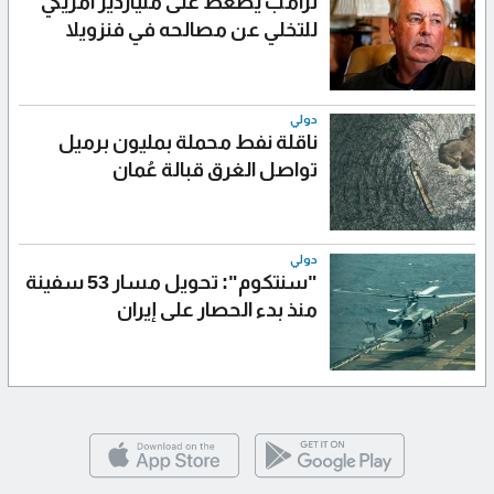
ترامب يضغط على ملياردير أمريكي
للتخلي عن مصالحه في فنزويلا
دولي
ناقلة نفط محملة بمليون برميل
تواصل الغرق قبالة عُمان
دولي
"سنتكوم": تحويل مسار 53 سفينة
منذ بدء الحصار على إيران