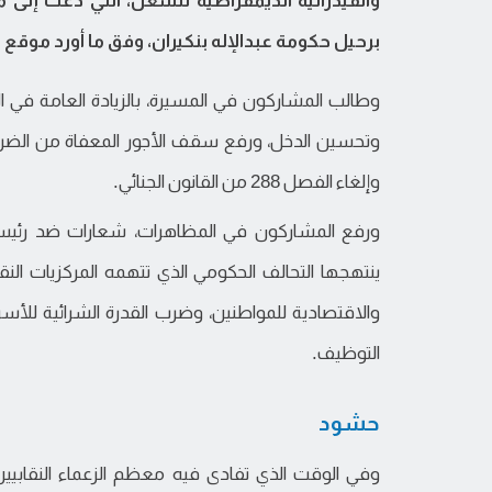
والفيدرالية الديمقراطية للشغل، التي دعت إلى م
برحيل حكومة عبدالإله بنكيران، وفق ما أورد موق
وطالب المشاركون في المسيرة، بالزيادة العامة في ا
وإلغاء الفصل 288 من القانون الجنائي.
ورفع المشاركون في المظاهرات، شعارات ضد رئيس ال
ينتهجها التحالف الحكومي الذي تتهمه المركزيات النقا
والاقتصادية للمواطنين، وضرب القدرة الشرائية لل
التوظيف.
حشود
وفي الوقت الذي تفادى فيه معظم الزعماء النقابيي