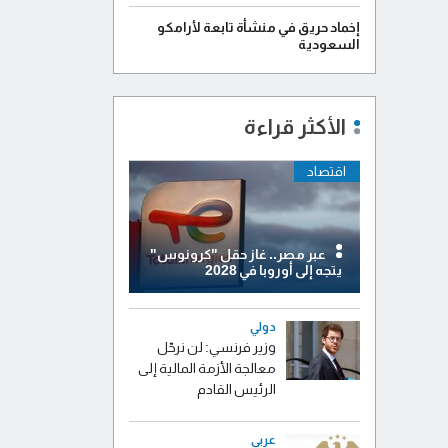
إخماد حريق في منشأة تابعة لأرامكو
السعودية
الأكثر قراءة
اقتصاد
عبر مصر.. غاز حقل "كرونوس"
يتجه إلى أوروبا في 2028
دولي
وزير فرنسي: لن نرحّل
معالجة الأزمة المالية إلى
الرئيس القادم
عربي