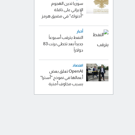
سوريا تدين الهجوم
الإيراني على ناقلة
"أدنوك" في مضيق هرمز ‏
أخبار
النفط يترقب أسبوعاً
جديداً بعد تخطي برنت 83
دولاراً
اقتصاد
OpenAI تعلق بعض
أعمالها في نموذج "أسترا"
بسبب مخاوف أمنية