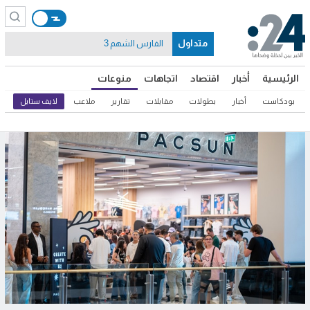
متداول
الفارس الشهم 3
الرئيسية
أخبار
اقتصاد
اتجاهات
منوعات
بودكاست
أخبار
بطولات
مقابلات
تقارير
ملاعب
لايف ستايل
ثق