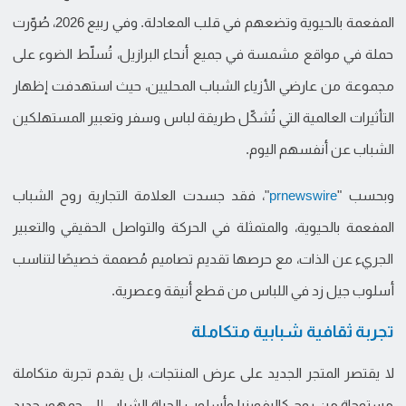
المفعمة بالحيوية وتضعهم في قلب المعادلة. وفي ربيع 2026، صُوّرت
حملة في مواقع مشمسة في جميع أنحاء البرازيل، تُسلّط الضوء على
مجموعة من عارضي الأزياء الشباب المحليين، حيث استهدفت إظهار
التأثيرات العالمية التي تُشكّل طريقة لباس وسفر وتعبير المستهلكين
الشباب عن أنفسهم اليوم.
وبحسب "
prnewswire
"، فقد جسدت العلامة التجارية روح الشباب
المفعمة بالحيوية، والمتمثلة في الحركة والتواصل الحقيقي والتعبير
الجريء عن الذات، مع حرصها تقديم تصاميم مُصممة خصيصًا لتناسب
أسلوب جيل زد في اللباس من قطع أنيقة وعصرية.
تجربة ثقافية شبابية متكاملة
لا يقتصر المتجر الجديد على عرض المنتجات، بل يقدم تجربة متكاملة
مستوحاة من روح كاليفورنيا وأسلوب الحياة الشبابي إلى جمهور جديد