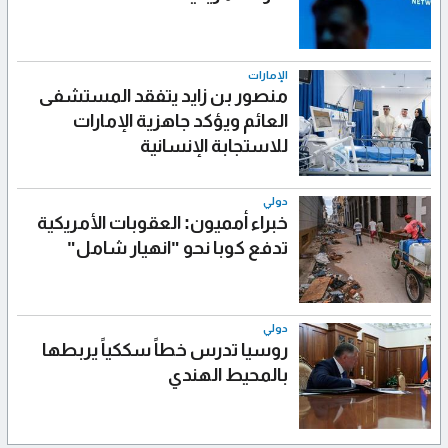
الإمارات
منصور بن زايد يتفقد المستشفى
العائم ويؤكد جاهزية الإمارات
للاستجابة الإنسانية
دولي
خبراء أمميون: العقوبات الأمريكية
تدفع كوبا نحو "انهيار شامل"
دولي
روسيا تدرس خطاً سككياً يربطها
بالمحيط الهندي