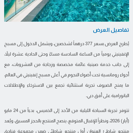
تفاصيل العرض
يُطرح العرض بسعر 377 درهماً لشخصين، ويشمل الدخول إلى مسبح
الإنفينيتي يومياً من الساعة السادسة مساءً وحتى الحادية عشرة ليلاً،
إلى جانب خدمة صينية عائمة مخصصة وزجاجة من المشروبات، مع
أجواء رومانسية تحت أضواء النجوم في أعلى مسبح إنفينيتي في العالم،
ما يمنح الضيوف تجربة استثنائية تجمع بين الاسترخاء والإطلالات
البانورامية على أفق دبي.
تتوفر تجربة السباحة الليلية من الأحد إلى الخميس، بدءاً من 24 مايو
(أيار) 2026، ونظراً للإقبال المتوقع، ينصح المنتجع بالحجز المسبق، ويُعد
منتجع شاطئ العنوان أول منتجع شاطئي ضمن مجموعة فنادق