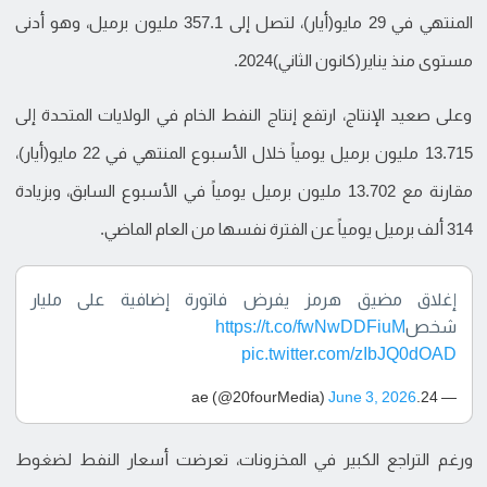
المنتهي في 29 مايو(أيار)، لتصل إلى 357.1 مليون برميل، وهو أدنى
مستوى منذ يناير(كانون الثاني)2024.
وعلى صعيد الإنتاج، ارتفع إنتاج النفط الخام في الولايات المتحدة إلى
13.715 مليون برميل يومياً خلال الأسبوع المنتهي في 22 مايو(أيار)،
مقارنة مع 13.702 مليون برميل يومياً في الأسبوع السابق، وبزيادة
314 ألف برميل يومياً عن الفترة نفسها من العام الماضي.
إغلاق مضيق هرمز يفرض فاتورة إضافية على مليار
شخص
https://t.co/fwNwDDFiuM
pic.twitter.com/zIbJQ0dOAD
June 3, 2026
— 24.ae (@20fourMedia)
ورغم التراجع الكبير في المخزونات، تعرضت أسعار النفط لضغوط