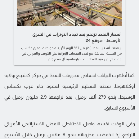
أسعار النفط ترتفع بعد تجدد التوترات في الشرق
الأوسط - موقع 24
ارتفعت أسعار النفط بأكثر من 1%، اليوم الأربعاء، مواصلة تحقيق مكاسب
من الجلسة السابقة، مع تجدد الهجمات الإيرانية على الكويت والبحرين، في
وقت لم تحرز فيه المحادثات الدبلوماسية أي تقدم يُذكر.
كما أظهرت البيانات انخفاض مخزونات النفط في مركز كاشينغ بولاية
أوكلاهوما، نقطة التسليم الرئيسية لعقود خام غرب تكساس
الوسيط، بنحو 279 ألف برميل، بعد تراجعها 2.9 مليون برميل في
الأسبوع السابق.
وفي الوقت نفسه، واصل الاحتياطي النفطي الاستراتيجي الأمريكي
التراجع، إذ انخفضت مخزوناته بنحو 8 ملايين برميل خلال الأسبوع