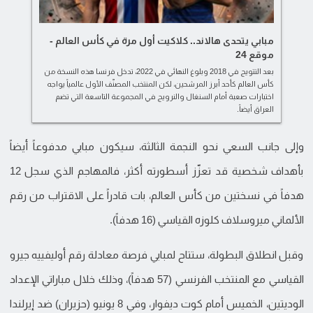
مبابي يتحدى هالاند.. كلاكيت أول مرة في كأس العالم -
موقع 24
بعد التتويج في 2018 وبلوغ النهائي في 2022، تدخل فرنسا هذه النسخة من
كأس العالم كأحد أبرز المرشحين، لكن المنتخب المصنّف الأول عالمياً يواجه
اختبارات صعبة أمام السنغال والنرويج في المجموعة التاسعة التي تضم
العراق أيضاً.
وإلى جانب السعي نحو النجمة الثالثة، سيكون مبابي مدفوعاً أيضاً
بأهداف شخصية قد تعزّز أسطورته أكثر، فالمهاجم الذي سجل 12
هدفاً في نسختين من كأس العالم، بات قادراً على الاقتراب من رقم
الألماني ميروسلاف كلوزه القياسي (16 هدفاً).
وقبل انطلاق البطولة، ستتاح لمبابي فرصة معادلة رقم أوليفييه جيرو
القياسي مع المنتخب الفرنسي (57 هدفاً)، وذلك خلال مباراتي الإعداد
الوديتين، الخميس أمام كوت ديفوار، وفي 8 يونيو (حزيران) ضد إيرلندا