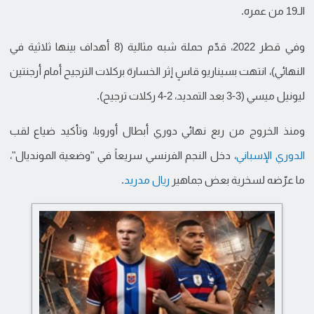
الـ19 من عمره.
وفي قطر 2022، قدّم حملة شبه مثالية (8 أهداف بينها ثلاثية في
النهائي)، انتهت بسيناريو قاسٍ إثر الخسارة بركلات الترجيح أمام أرجنتين
ليونيل ميسي (3-3 بعد التمديد، 2-4 ركلات ترجيح).
ومنذ الخروج من ربع نهائي دوري أبطال أوروبا، وتأكيد ضياع لقب
الدوري الإسباني
، دخل النجم الفرنسي سريعاً في "وضعية المونديال"،
ما عرّضه لسخرية بعض جماهير
ريال مدريد
.