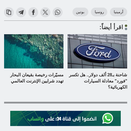
أرمينيا
روسيا
بوتين
اقرأ أيضاً:
شاحنة بـ28 ألف دولار.. هل تكسر
مسيّرات رخيصة بقيعان البحار
"فورد" معادلة السيارات
تهدد شرايين الإنترنت العالمي
الكهربائية؟