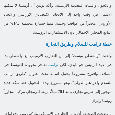
والكحول والمياه المعدنية الأرمينية، وأكد بوتين أن أرمينيا لا يمكنها
الانتماء في وقت واحد إلى الاتحاد الاقتصادي الأوراسي والاتحاد
الأوروبي، محذراً من عواقب وخيمة، منها خسارة محتملة لـ14% من
الناتج المحلي الإجمالي دون الاستثمارات الروسية.
خطة ترامب للسلام وطريق التجارة
ولفتت "واشنطن بوست" إلى أن التقارب الأرميني مع واشنطن بدأ
في عهد الرئيس جو بايدن، لكن
ترامب
تفاخر بجهوده للتوسط في
السلام، واقترح مشروعاً يحمل اسمه تحت عنوان "طريق ترامب
للسلام والازدهار الدولي"، وهو مشروع يهدف لتحويل خط سكة حديد
مهجور إلى طريق تجاري يمتد لـ26 ميلاً، يربط أذربيجان بتركيا متجاوزاً
روسيا وإيران.
وأوضحت الصحيفة أن وزير الخارجية الأمريكي ماركو روبيو وقع أواخر