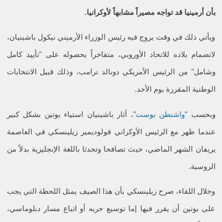
بأن أرمينيا قد تواجه مصيراً مشابهاً لأوكرانيا.
ويأتي ذلك في وقت يروج فيه رئيس الوزراء الأرميني نيكول باشينيان،
لانضمام بلاده للاتحاد الأوروبي، متفاخراً بحصوله على "تأييد كامل
وشامل" من الرئيس الأمريكي دونالد ترامب، وذلك قبيل الانتخابات
الوطنية المقررة يوم الأحد.
وبحسب "
واشنطن بوست
"، أثار باشينيان استياء بوتين بشكل كبير
عندما ظهر مع الرئيس الأوكراني فولوديمير زيلينسكي في العاصمة
يريفان الشهر الماضي، حيث تصافحا وتحدثا باللغة الإنجليزية بدلاً من
الروسية.
وخلال اللقاء، صرح زيلينسكي بأن هذا الصيف يمثل اللحظة التي يجب
على بوتين أن يقرر فيها إما توسيع حربه أو اتباع مسار دبلوماسي،