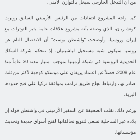
من أن التدخل الخارجي سيخل بالتوازن الأمني.
كما واجه المشروع انتقادات من الرئيس الأرميني السابق روبرت
كوتشاريان، الذي وصفه بأنه مشروع علاقات عامة يثير التوترات مع
إيران وروسيا، وأوضحت "واشنطن بوست" أن الانفصال التام عن
روسيا سيكون شبه مستحيل لباشينيان، إذ تتحكم شركة السكك
الحديدية الروسية في شبكة أرمينيا بموجب امتياز مدته 30 عاماً منذ
عام 2008، فضلاً عن اعتماد يريفان على موسكو كوجهة لأكثر من ثلث
صادراتها، وارتباط نجاح طريق ترامب بموافقة تركيا على فتح حدودها
البرية.
ورغم ذلك، نقلت الصحيفة عن السفير الأرميني في واشنطن قوله إن
بلاده غير الساحلية تسعى لتنويع تحالفاتها لفتح أسواق جديدة وتحديث
مؤسساتها.