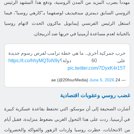
مهدداً بضرب المزيد من المدن الروسية، ودفع هذا المشهد الرئيس
الروسي السابق ديمتري ميدفيديف لوصفهما بـ"كارهي روسيا"، فيما
استغل الرئيس الفرنسي إيمانويل ماكرون الحدث لاتهام روسيا
بالخيانة لعدم مساعدة أرمينيا في حربها ضد أذربيجان.
حرب جمركية أخرى.. ما هي خطة ترامب لفرض رسوم جديدة
على 60 دولة؟
https://t.co/hhyMQToN9y
pic.twitter.com/7DyxK4r15T
June 5, 2026
— 24.ae (@20fourMedia)
غضب روسي وعقوبات اقتصادية
أشارت الصحيفة إلى أن موسكو، التي تحتفظ بقاعدة عسكرية كبيرة
في أرمينيا، ردت على هذا التحول الغربي بضغوط متزايدة، فقبل أيام
من الانتخابات، حظرت روسيا واردات الزهور والفواكه والخضروات