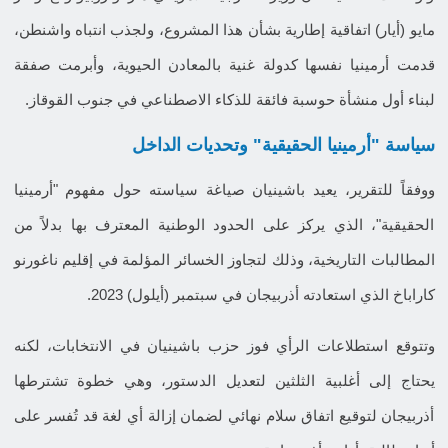
مايو (أيار) اتفاقية إطارية بشأن هذا المشروع، ولجذب انتباه واشنطن،
قدمت أرمينيا نفسها كدولة غنية بالمعادن الحيوية، وأبرمت صفقة
لبناء أول منشأة حوسبة فائقة للذكاء الاصطناعي في جنوب القوقاز.
سياسة "أرمينيا الحقيقية" وتحديات الداخل
ووفقاً للتقرير، يعيد باشينيان صياغة سياسته حول مفهوم "أرمينيا
الحقيقية"، الذي يركز على الحدود الوطنية المعترف بها بدلاً من
المطالبات التاريخية، وذلك لتجاوز الخسائر المؤلمة في إقليم ناغورنو
كاراباخ الذي استعادته أذربيجان في سبتمبر (أيلول) 2023.
وتتوقع استطلاعات الرأي فوز حزب باشينيان في الانتخابات، لكنه
يحتاج إلى أغلبية الثلثين لتعديل الدستور، وهي خطوة تشترطها
أذربيجان لتوقيع اتفاق سلام نهائي لضمان إزالة أي لغة قد تُفسر على