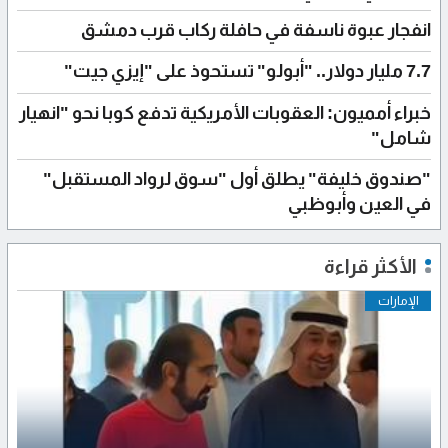
انفجار عبوة ناسفة في حافلة ركاب قرب دمشق
7.7 مليار دولار.. "أبولو" تستحوذ على "إيزي جيت"
خبراء أمميون: العقوبات الأمريكية تدفع كوبا نحو "انهيار
شامل"
"صندوق خليفة" يطلق أول "سوق لرواد المستقبل"
في العين وأبوظبي
الأكثر قراءة
الإمارات