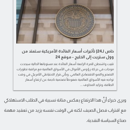
خاص لـ24| تأثيرات أسعار الفائدة الأمريكية ستمتد من
وول ستريت إلى الخليج - موقع 24
تثبيت واشنطن للمرة الرابعة أسعار الفائدة عند مستوياتها الحالية سيحدث
موجات في حركة رؤوس الأموال في الأسواق العالمية مع مراقبة تطورات
التضخم والنمو الاقتصادي العالمي. ويأتي قرار الاحتياطي الأمريكي في وقت
تواجه فيه الأسواق العالمية ضغوطاً تضخمية ناجمة عن ارتفاع أسعار
الطاقة، وتزايد المخاوف ...
ويرى خبراء أنَّ هذا الارتفاع يعكس متانة نسبية في الطلب الاستهلاكي
مع اقتراب فصل الصيف، لكنه في الوقت نفسه يزيد من تعقيد مهمة
صناع السياسة النقدية.