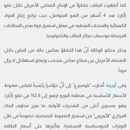
كما أظهرت البيانات تباطؤاً في الإنتاج الصناعي الأمريكي خلال مايو
(أيار)، بعد 4 أشهر من النمو المتواصل، حيث تراجع إنتاج المواد
الكيميائية والمنتجات النفطية، في مقابل استمرار قوة بعض القطاعات
المرتبطة بتوسعات مراكز البيانات والتكنولوجيا.
وذكر محللو الوكالة أنَّ هذا التباطؤ يعكس حالة من التباين داخل
الاقتصاد الأمريكي بين قطاع صناعي متذبذب وإنفاق استهلاكي لا يزال
قوياً.
وفي
أوروبا
، أشارت "بلومبيرغ" إلى أنَّ مؤشراً رئيسياً لقياس ضغوط
الأسعار الأساسية في منطقة اليورو ارتفع إلى 2.6% في مايو (أيار)،
وهو مستوى أعلى من التقديرات الأولية، ما يعزز مخاوف البنك
المركزي "الأوروبي" من استمرار الضغوط التضخمية، خصوصاً في ظل
التوترات الجيوسياسية المستمرة، وتأثيرها على أسعار الطاقة