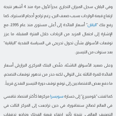
وفي اليابان، سجل الميزان التجاري عجزاً لأول مرة منذ 4 أشهر نتيجة
ارتفاع قيمة الواردات بسبب ضعف الين، رغم تراجع أحجام الاستيراد، كما
رفع بنك "
اليابان
" أسعار الفائدة إلى أعلى مستوى منذ عام 1995، مع
الإشارة إلى احتمال المزيد من الزيادات خلال الفترة المقبلة، ما عزز
توقعات الأسواق بشأن تحول تدريجي في السياسة النقدية "اليابانية"
بعد سنوات من التيسير.
وعلى صعيد الأسواق الناشئة، خفّض البنك المركزي البرازيلي أسعار
الفائدة للمرة الثالثة على التوالي، لكنه حذر من تدهور توقعات التضخم،
ما دفع بعض الاقتصاديين إلى توقع توقف دورة التيسير النقدي قريباً.
كما لفتت "بلومبيرغ" إلى خسارة
سويسرا
مركزها كأكثر اقتصاد تنافسي
في العالم لصالح سنغافورة، في حين تراجعت إلى المركز الثالث في
التصنيف العالمي، نتيجة تأثير ارتفاع قيمة الفرنك وتراجع تدفقات