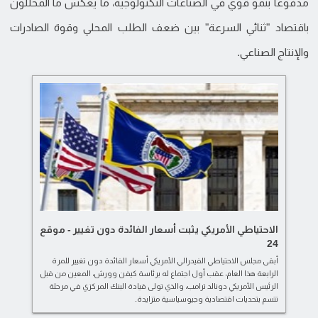
مدفوعاً بنمو قوي في الصناعات التكنولوجية، ما يعكس ما المحللون
باقتصاد "ثنائي السرعة" بين ضعف الطلب المحلي وقوة الصادرات
والإنتاج الصناعي.
الاحتياطي الأمريكي يثبت أسعار الفائدة دون تغيير - موقع
24
أبقى مجلس الاحتياطي الفيدرالي الأمريكي أسعار الفائدة دون تغيير للمرة
الرابعة هذا العام، عقب أول اجتماع له برئاسة كيفن وورش، المعين من قبل
الرئيس الأمريكي دونالد ترامب، والذي تولى قيادة البنك المركزي في مرحلة
تتسم بتحديات اقتصادية وجيوسياسية متزايدة.