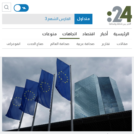
متداول
الفارس الشهم 3
الرئيسية
أخبار
اقتصاد
اتجاهات
منوعات
مقالات
تقارير
صحافة عربية
صحافة العالم
صناع الحدث
انفوغراف