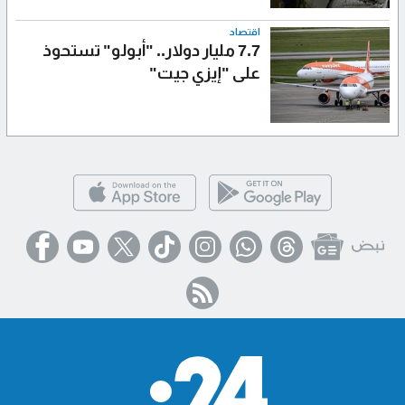
اقتصاد
7.7 مليار دولار.. "أبولو" تستحوذ
على "إيزي جيت"