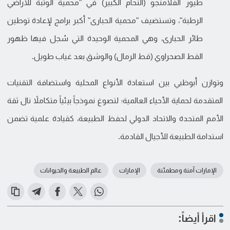
طيور الفلامنجو (النحام الكبير) في "محمية الوثبة للأراضي
الرطبة"، وتستضيف "محمية الحبارى" أكبر برامج لإعادة توطين
طائر الحبارى، وهي المحمية الوحيدة التي سُجل فيها ظهور
القط الصحراوي (قط الرمال) والوشق بعد غياب طويل.
وتوازن أبوظبي بين استعادة الأنواع المحلية واستضافة التقنيات
المتقدمة لحماية الأحياء العالمية؛ لتصوغ نموذجاً بيئياً متكاملاً نال ثقة
الأمم المتحدة والاتحاد الدولي لحفظ الطبيعة، كقيادة علمية تضمن
استدامة الطبيعة للأجيال القادمة.
الإمارات آمنة ومطمئنة
الإمارات
عالم الطبيعة والحيوانات
اقرأ أيضاً: