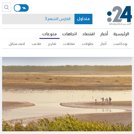
متداول
الفارس الشهم 3
الرئيسية
أخبار
اقتصاد
اتجاهات
منوعات
بودكاست
أخبار
بطولات
مقابلات
تقارير
ملاعب
لايف ستايل
ثق