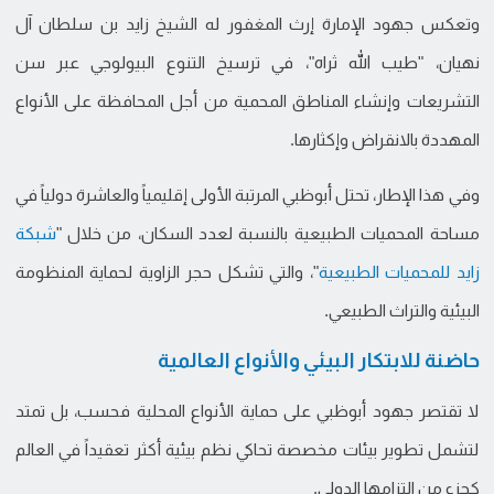
وتعكس جهود الإمارة إرث المغفور له الشيخ زايد بن سلطان آل
نهيان، "طيب الله ثراه"، في ترسيخ التنوع البيولوجي عبر سن
التشريعات وإنشاء المناطق المحمية من أجل المحافظة على الأنواع
المهددة بالانقراض وإكثارها.
وفي هذا الإطار، تحتل أبوظبي المرتبة الأولى إقليمياً والعاشرة دولياً في
مساحة المحميات الطبيعية بالنسبة لعدد السكان، من خلال "
شبكة
زايد للمحميات الطبيعية
"، والتي تشكل حجر الزاوية لحماية المنظومة
البيئية والتراث الطبيعي.
حاضنة للابتكار البيئي والأنواع العالمية
لا تقتصر جهود أبوظبي على حماية الأنواع المحلية فحسب، بل تمتد
لتشمل تطوير بيئات مخصصة تحاكي نظم بيئية أكثر تعقيداً في العالم
كجزء من التزامها الدولي.