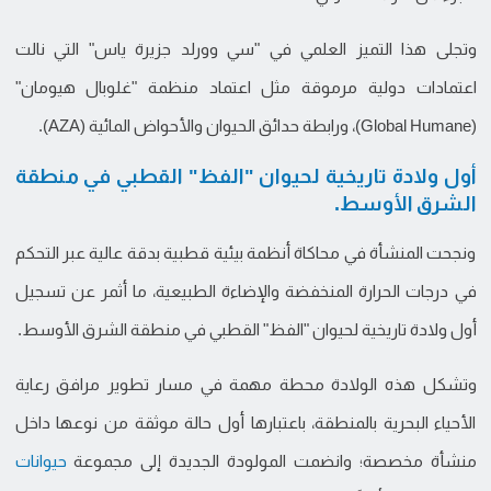
وتجلى هذا التميز العلمي في "سي وورلد جزيرة ياس" التي نالت
اعتمادات دولية مرموقة مثل اعتماد منظمة "غلوبال هيومان"
(Global Humane)، ورابطة حدائق الحيوان والأحواض المائية (AZA).
أول ولادة تاريخية لحيوان "الفظ" القطبي في منطقة
الشرق الأوسط.
ونجحت المنشأة في محاكاة أنظمة بيئية قطبية بدقة عالية عبر التحكم
في درجات الحرارة المنخفضة والإضاءة الطبيعية، ما أثمر عن تسجيل
أول ولادة تاريخية لحيوان "الفظ" القطبي في منطقة الشرق الأوسط.
وتشكل هذه الولادة محطة مهمة في مسار تطوير مرافق رعاية
الأحياء البحرية بالمنطقة، باعتبارها أول حالة موثقة من نوعها داخل
منشأة مخصصة؛ وانضمت المولودة الجديدة إلى مجموعة
حيوانات