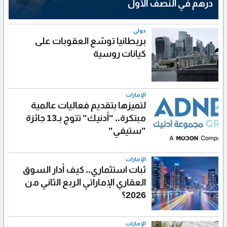
درهم في النصف الأول
دولي
بريطانيا توسّع العقوبات على
كيانات روسية
الإمارات
لتميزها بتقديم فعاليات عالمية
مبتكرة.. "أدنيك" تتوج بـ13 جائزة
"ستيفي"
الإمارات
ثبات استثماري.. كيف أدار السوق
العقاري الإماراتي الربع الثاني من
2026؟
الإمارات