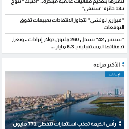
لتميزها بتقديم فعاليات عالمية مبتكرة.. "أدنيك" تتوج
بـ13 جائزة "ستيفي"
"فيراري لوتشي" تتجاوز الانتقادات بمبيعات تفوق
التوقعات
"سبيس 42" تسجل 260 مليون دولار إيرادات.. وتعزز
تدفقاتها المستقبلية بـ 6.3 مليار ...
الأكثر قراءة
الإمارات
رأس الخيمة تجذب استثمارات تتخطى 771 مليون