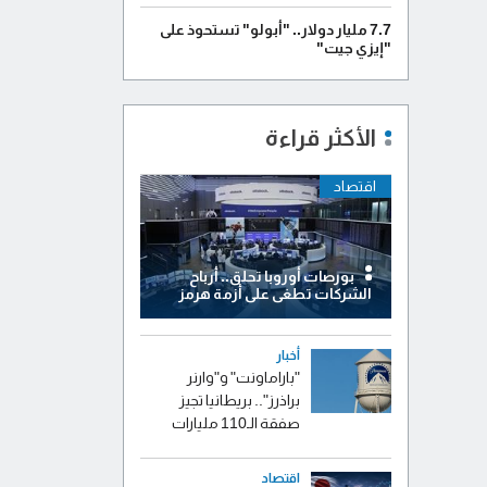
7.7 مليار دولار.. "أبولو" تستحوذ على
"إيزي جيت"
الأكثر قراءة
اقتصاد
بورصات أوروبا تحلق.. أرباح
الشركات تطغى على أزمة هرمز
أخبار
"باراماونت" و"وارنر
براذرز".. بريطانيا تجيز
صفقة الـ110 مليارات
اقتصاد