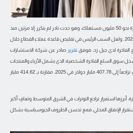
في 2024 انكمش السوق بنسبة 2% لأول مرة، بخسارة نحو 50 مليون مستهلك، وهو حدث نادر لم يتكرر إلا مرتين منذ
الأزمة المالية العالمية، خلال 2008-2009، وأثناء جائحة 2020. ولعل السبب الرئيس في تقليص قاعدة عملاء القطاع خلال
ع الفاخرة لدى جيل زد، فوفق
تقرير
صادر عن شركة الاستشارات
ومباني” (Bain & Co) غير الربحية، سجل سوق السلع الفاخرة الشخصية، الذي يشمل الأزياء والمنتجات
الجلدية والساعات والمجوهرات ومستحضرات التجميل، تراجعاً إلى 407.78 مليار دولار في 2025، مقارنة بـ 414.62 مليار
ة، أبرزها استمرار تراجع التوترات في الشرق المتوسط وتعافٍ أكبر
ستقرار الإنفاق المحلي، فمع تحسن الظروف الجيوسياسية بشكل