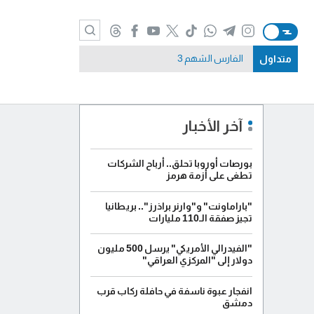
متداول
الفارس الشهم 3
آخر الأخبار
بورصات أوروبا تحلق.. أرباح الشركات
تطغى على أزمة هرمز
"باراماونت" و"وارنر براذرز".. بريطانيا
تجيز صفقة الـ110 مليارات
"الفيدرالي الأمريكي" يرسل 500 مليون
دولار إلى "المركزي العراقي"
انفجار عبوة ناسفة في حافلة ركاب قرب
دمشق