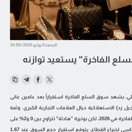
الجمعة 3 يوليو 2026 / 16:58
لي، يشهد سوق السلع الفاخرة استقراراً بعد عامين عانى
 زد) الاستهلاكية حيال العلامات التجارية الكبرى. وثمة
توقعات بمواصلة نمو الإنفاق العالمي على السلع الفاخرة في 2026، لكن بوتيرة "هادئة" تتراوح بين 0 و2% على
أساس أسعار صرف ثابتة. فوفق السيناريو الأساسي لخبراء القطاع، يتوقع استقرار حجم السوق عند 1.67