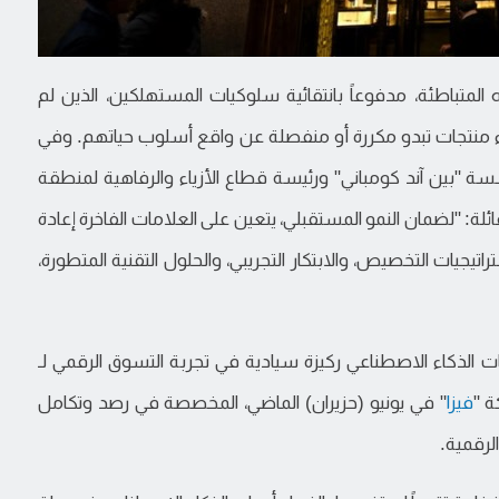
المتباطئة، مدفوعاً بانتقائية سلوكيات المستهلكين، الذين لم
نتجات تبدو مكررة أو منفصلة عن واقع أسلوب حياتهم. وفي
سة "بين آند كومباني" ورئيسة قطاع الأزياء والرفاهية لمنطقة
ئلة: "لضمان النمو المستقبلي، يتعين على العلامات الفاخرة إعادة
اتيجيات التخصيص، والابتكار التجريبي، والحلول التقنية المتطورة،
ت الذكاء الاصطناعي ركيزة سيادية في تجربة التسوق الرقمي لـ
فيزا
" في يونيو (حزيران) الماضي، المخصصة في رصد وتكامل
لرقمية.