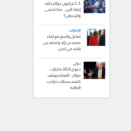
1.1 تريليون دولار خلف
إنقاذ الين.. ماذا تخشى
واشنطن؟
الإمارات
تفاعل واسع مع لقاء
محمد بن زايد ومحمد بن
راشد في لندن
دولي
دعوى الـ10 مليارات
دولار.. القضاء يوقف
كشف سجلات ترامب
المالية