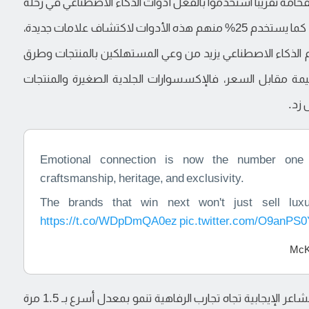
ن نصف مستهلكي الفخامة تقريباً استخدموا بالفعل أدوات الذكاء الاصطناعي في رحلة
التسوق، وجميعهم تقريباً يعتزمون استخدامها مجدداً. كما يستخدم 25% منهم هذه الأدوات لاكتشاف علامات جديدة،
دام الذكاء الاصطناعي يزيد من وعي المستهلكين بالمنتجات وطرق
يمة مقابل السعر، فالإكسسوارات الجلدية الصغيرة والمنتجات
 زد.
Emotional connection is now the number one dri
craftsmanship, heritage, and exclusivity.
The brands that win next won't just sell luxur
https://t.co/WDpDmQA0ez
pic.twitter.com/O9anPS
كما تتفوق "تجارب الفخامة" على المنتجات المادية، فالمشاعر الإيجابية تجاه تجارب الرفاهية تنمو بمعدل أسرع بـ 1.5 مرة