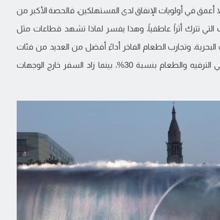
حتى بداية 2026، ما يعكس تحولاً أعمق في أولويات الإنفاق لدى المستهلكين، فالحصة الأكبر من
 التي تترك أثراً عاطفياً، وهذا يفسر لماذا تشهد قطاعات مثل
ت البحرية، وتجارب الطعام الفاخر أداءً أفضل من العديد من فئات
المنتجات، فقد ارتفعت الحجوزات التجريبية في قطاعي الترفيه والطعام بنسبة 30%، بينما زاد السفر خارج الوجهات