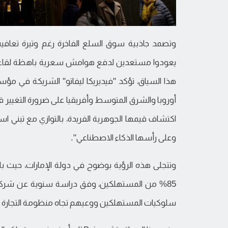
وتصمد جاذبية سوق السلع الفاخرة رغم وتيرة تعافيه 
يعودوا مستعدين لدفع هوامش سعرية باهظة لقاء م
هذا السياق، تؤكد "فيديريكا ليفاتو" الشريكة في مؤس
أوروبا والشرق المتوسط وأفريقيا على ضرورة التغيير قا
اكتشاف قيمها الجوهرية الفريدة، بالتوازي مع تبني استر
وعلى رأسها الذكاء الاصطناعي".
وتتجلى هذه الرؤية بوضوح في دولة الإمارات، حيث با
85% من المستهلكين، وفق دراسة سنوية عن شركة "
سلوكيات المستهلكين ووعيهم تجاه منظومة التجارة ا