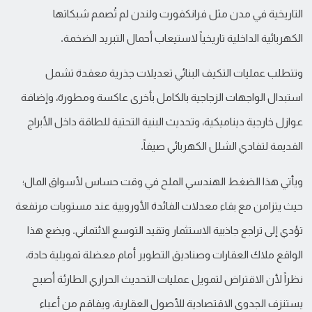
التاريخية في مدن مثل فرانكفورت ولندن لم تُصمم شبكاتها
الكهربائية الداخلية تاريخياً لاستيعاب أحمال التبريد الضخمة.
وتتطلب عمليات التكيف البنائي تعديلات جذرية معقدة تشمل
استبدال الواجهات الزجاجية بالكامل بأخرى عاكسة ومطورة، وإضافة
عوازل خارجية ديناميكية، وتحديث البنية التحتية للطاقة داخل الأبراج
القديمة لتفادي الشلل الكهربائي صيفاً.
ويأتي هذا الضغط الهندسي الملح في وقت حساس لأسواق المال؛
حيث يتزامن مع بقاء معدلات الفائدة الأوروبية عند مستويات مرتفعة
تؤدي إلى تراجع جاذبية الاستثمار وتقيد التوسع الائتماني. ويضع هذا
الواقع ملاك العقارات وصناديق التطوير أمام معضلة تمويلية حادة،
نظراً لأن الاقتراض لتمويل عمليات التحديث الحراري الطارئة أصبح
يستنزف الجدوى الاقتصادية للأصول العقارية، ويفاقم من أعباء