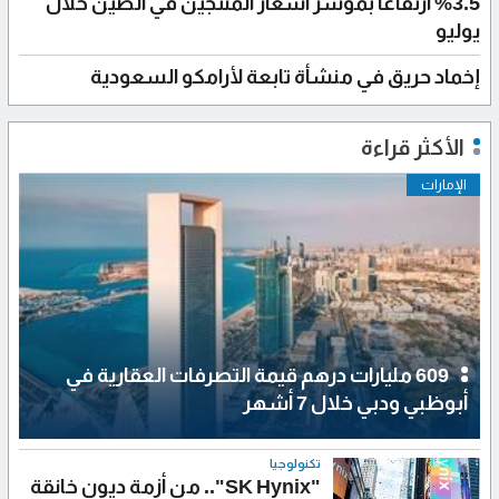
%3.5 ارتفاعاً بمؤشر أسعار المنتجين في الصين خلال
يوليو
إخماد حريق في منشأة تابعة لأرامكو السعودية
الأكثر قراءة
الإمارات
609 مليارات درهم قيمة التصرفات العقارية في
أبوظبي ودبي خلال 7 أشهر
تكنولوجيا
"SK Hynix".. من أزمة ديون خانقة