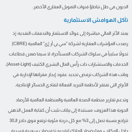
الديون في ظل تباطؤ قنوات التمويل العقاري الأخضر.
تآكل الهوامش الاستثمارية
يمتد الأثر المالي مباشرة إلى عوائد الاستثمار والتدفقات النقدية؛ إذ
رصدت المؤشرات العقارية لشركة "سي بي آر إي" العالمية (CBRE)
تحولاً سلبياً في سلوك الشركات المستأجرة، لا سيما ضمن قطاعات
الخدمات والاستشارات ذات رأس المال البشري الكثيف (Asset-Light).
وباتت هذه الشركات ترفض تجديد عقود إيجار مقراتها الإدارية في
الأبراج التي تفتقر لأنظمة التبريد الفعالة لتفادي الخسائر الإنتاجية.
وتدعم تقارير منظمة الصحة العالمية والمنظمة العالمية للأرصاد
الجوية هذا العزوف، مستندة إلى بيانات تثبت أن كفاءة العمل الذهني
تتراجع بنسبة تصل إلى 3% مع كل درجة مئوية ترتفع فوق حاجز الـ30
داخل المكاتب، مما يضطر الملاك لتقديم تخفيضات سعرية قسرية