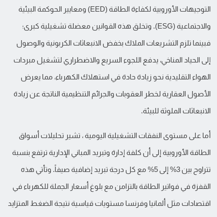
التوجيهات الأوروبية لكفاءة الطاقة (EED) ومعايير الحوكمة البيئية
والاجتماعية (ESG). وتخلق هذه القوانين معضلة تشغيلية كبرى؛
فبينما تلزم التشريعات الملاك بخفض الانبعاثات الكربونية والوصول
إلى الحياد المناخي، يدفع اللجوء السريع والاضطراري لتشغيل مبردات
الهواء التقليدية نحو زيادة حادة في استهلاك الكهرباء، مما يعرض
الأصول العقارية لخطر العقوبات والجرائم التنظيمية الناتجة عن زيادة
الانبعاثات الملوثة للبيئة.
أما على مستوى النفقات التشغيلية اليومية ، تشير تحليلات أسواق
الطاقة الأوروبية إلى أن كلفة إدارة وتبريد المباني الإدارية ترتفع بنسبة
تتراوح بين 3% إلى 5% مع كل درجة تبريد إضافية صيفاً. وتأتي هذه
القفزة في فواتير الطاقة بالتزامن مع بلوغ أسعار الجملة للكهرباء في
اقتصادات مثل ألمانيا وفرنسا مستويات قياسية نتيجة الضغط المتزايد