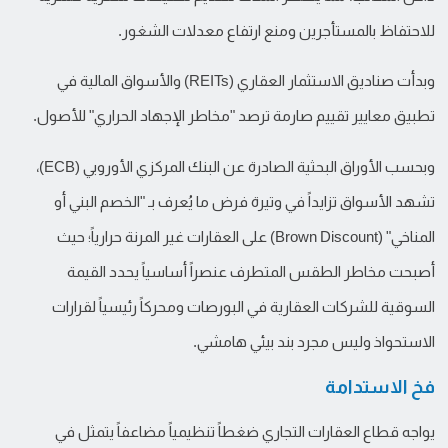
للاحتفاظ بالمستأجرين ومنع ارتفاع معدلات الشغور.
وبدأت صناديق الاستثمار العقاري (REITs) والأسواق المالية في
تطبيق معايير تقييم صارمة ترصد "مخاطر الإجهاد الحراري" للأصول.
وبحسب الأوراق البحثية الصادرة عن البنك المركزي الأوروبي (ECB)،
تشهد الأسواق تزايداً في وتيرة فرض ما يُعرف بـ "الخصم البني أو
المناخي" (Brown Discount) على العقارات غير المرنة حرارياً؛ حيث
أصبحت مخاطر الطقس المتطرف عنصراً أساسياً يحدد القيمة
السوقية للشركات العقارية في البورصات ومحركاً رئيسياً لقرارات
الاستحواذ وليس مجرد بند بيئي هامشي.
فخ الاستدامة
يواجه قطاع العقارات التجاري ضغطاً تنظيمياً مضاعفاً يتمثل في