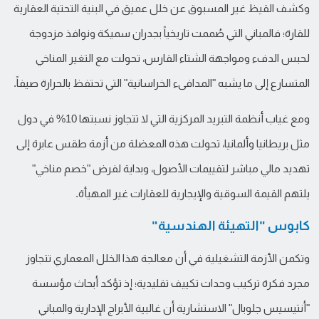
وكشف القيظ غير المسبوق عن خلل عميق في البنية التحتية العقارية
للقارة؛ فالمباني التي صُممت تاريخياً بجدران سميكة ونوافذ مزدوجة
لحبس الدفء ومواجهة الشتاء القارس، تحولت مع التغير المناخي
المتسارع إلى ما يشبه "المدافىء الخراسانية" التي تحتفظ بالحرارة صيفاً.
ومع غياب أنظمة التبريد المركزية التي لا تتجاوز نسبتها 10% في دول
مثل بريطانيا وألمانيا، تحولت هذه المعضلة من أزمة طقس عابرة إلى
تهديد مالي مباشر لتقييمات الأصول، وبداية لفرض "خصم مناخي"
يلتهم القيمة السوقية والإيجارية للعقارات غير المهيأة.
كابوس "التهيئة الهندسية"
وتكمن الأزمة التشغيلية في أن معالجة هذا الخلل المعماري تتجاوز
مجرد فكرة تركيب وحدات تكييف تقليدية؛ إذ تؤكد أبحاث مؤسسة
"أنتيسيس جلوبال" الاستشارية أن غالبية الأبراج الإدارية والمباني