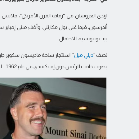
ارتدى العروسان في "زفاف القرن الأمريكي"، ملابس من 
أندرسون، فيما غنى بول مكارتني، وأضاء مبنى إمباير ست
بيت وبيونسيه، للاحتفال.
تصف "
ديلي ميل
"، استئجار ساحة ماديسون سكوير جار
بصوت خافت للرئيس جون إف كينيدي في عام 1962 - لمدة أربعة أيام من التحضير والاحتفال، بأنه ليس بالأمر الرخيص.