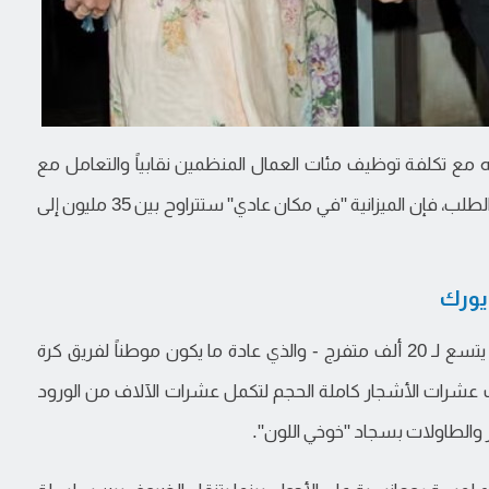
نه مع تكلفة توظيف مئات العمال المنظمين نقابياً والتعامل مع
الإضاءة وتقديم الطعام والنقل وبناء كل شيء حسب الطلب، فإن الميزانية "في مكان عادي" ستتراوح بين 35 مليون إلى
يورك
حرصت نجمة البوب على تحويل المكان الخرساني الذي يتسع لـ 20 ألف متفرج - والذي عادة ما يكون موطناً لفريق كرة
ت عشرات الأشجار كاملة الحجم لتكمل عشرات الآلاف من الورود
ر والطاولات بسجاد "خوخي اللون".