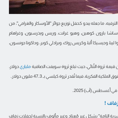
ها نخبة عالم الترفيه، ما جعله يبدو كحفل توزيع جوائز "الأوسكار والغرامي"، من
وساشا بارون كوهين، وهيو غرانت، وريس ويذرسبون، وغراهام
 ليبا، وجيسيكا ألبا، وكريس روك، وبرادلي كوبر، وداكوتا جونسون،
ملياري
دولار،
فاف !
"السرية التامة" بشكل غير مُعتاد وغير مألوف بالنسبة لحفلات زفاف