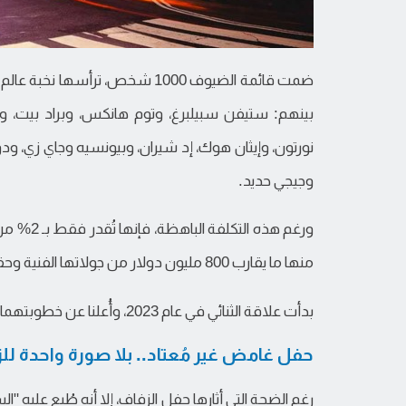
ضمت قائمة الضيوف 1000 شخص، ترأس
بينهم: ستيفن سبيلبرغ، وتوم هانكس، وبراد بيت، 
نورتون، وإيثان هوك، إد شيران، وبيونسيه وجاي زي، ودوا
وجيجي حديد.
ورغم هذه التكلفة الباهظة، فإنها تُقدر فقط بـ 2% من قيمة ثروة الثُنائي، حيث تبلغ ثروة سويفت الصافية
منها ما يقارب 800 مليون دولار من جولاتها الفنية وحقوق الملكية الفكرية، فيما تُقدر ثروة كيلسي بـ 47.3 مليون دولار.
بدأت علاقة الثنائي في عام 2023، وأُعلنا عن خطوبتهما في أغسطس (آب) 2025.
حفل غامض غير مُعتاد.. بلا صورة واحدة للز
رغم الضجة التي أثارها حفل الزفاف، إلا أنه طُبع عليه 