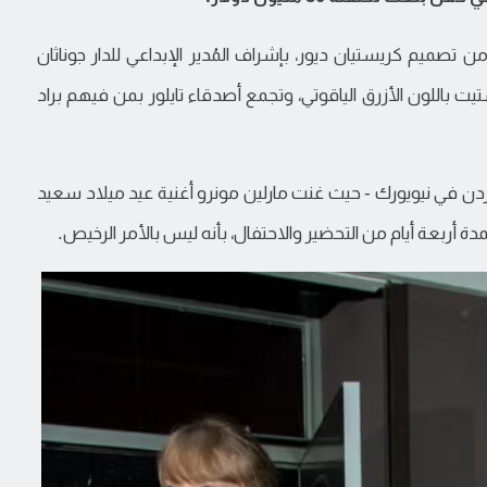
تصميم كريستيان ديور، بإشراف المُدير الإبداعي للدار جوناثان
يت باللون الأزرق الياقوتي، وتجمع أصدقاء تايلور بمن فيهم براد
دن في نيويورك - حيث غنت مارلين مونرو أغنية عيد ميلاد سعيد