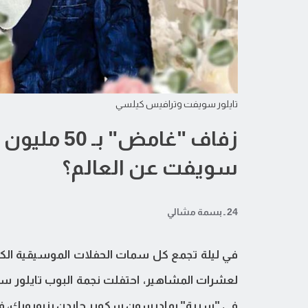
تايلور سويفت وترافيس كيلسي
زفاف "غامض" 
سويفت عن العالم؟
24 ـ بسمة مشالي
في ليلة تجمع كل سمات الحفلات الموسيقية الك
لعشرات المشاهير، احتفلت نجمة البوب تايلور س
في "سرية" بماديسون سكوير جاردن بنيويورك، في حفل بلغت 