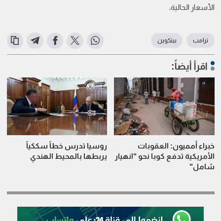
الأسعار الحالية.
ترامب
بيتكوين
اقرأ أيضاً:
خبراء أمميون: العقوبات
روسيا تدرس خطاً سككياً
الأمريكية تدفع كوبا نحو "انهيار
يربطها بالمحيط الهندي
شامل"