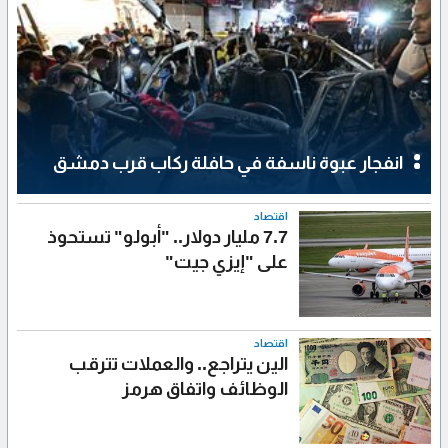
انفجار عبوة ناسفة في حافلة ركاب قرب دمشق
اقتصاد
7.7 مليار دولار.. "أبولو" تستحوذ
على "إيزي جيت"
اقتصاد
الين يتراجع.. والعملات تترقب
الوظائف واتفاق هرمز