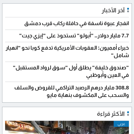
آخر الأخبار
انفجار عبوة ناسفة في حافلة ركاب قرب دمشق
7.7 مليار دولار.. "أبولو" تستحوذ على "إيزي جيت"
خبراء أمميون: العقوبات الأمريكية تدفع كوبا نحو "انهيار
شامل"
"صندوق خليفة" يطلق أول "سوق لرواد المستقبل"
في العين وأبوظبي
308.8 مليار درهم الرصيد التراكمي للقروض والسلف
والسحب على المكشوف بنهاية مايو
الأكثر قراءة
عربي