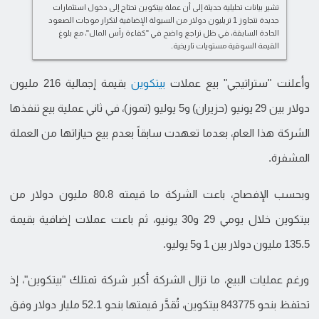
تشير بيانات تحليلية حديثة إلى أن عملة بيتكوين تحتاج إلى دخول استثمارات
جديدة تتجاوز 1 تريليون دولار من السيولة الإضافية لتكرار موجات الصعود
الحادة السابقة، في ظل تراجع واضح في "كفاءة رأس المال"، مع بلوغ
القيمة السوقية مستويات تاريخية.
وأعلنت "ستراتيجي" بيع عملات
بيتكوين
بقيمة إجمالية 216 مليون
دولار بين 29 يونيو (حزيران) و5 يوليو (تموز)، في ثاني عملية بيع تنفذها
الشركة هذا العام، بعدما تعهدت سابقاً بعدم بيع حيازاتها من العملة
المشفرة.
وبحسب الإفصاح، باعت الشركة ما قيمته 80.8 مليون دولار من
بيتكوين خلال يومي 29 و30 يونيو، ثم باعت عملات إضافية بقيمة
135.5 مليون دولار بين 1 و5 يوليو.
ورغم عمليات البيع، ما تزال الشركة أكبر شركة تمتلك "بيتكوين"، إذ
تحتفظ بنحو 843775 بيتكوين، تُقدَّر قيمتها بنحو 52.1 مليار دولار وفق