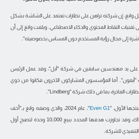
يل وانغ، إن شركته تراهن على نظارات تعتمد على الشاشة بشكل
ى تقنيات التقاط المحتوى والذكاء الاصطناعي. ويلفت وانغ إلى أن
باشرة إلى مجال رؤية المستخدم دون المساس بخصوصيته".
سست "إيفن رياليتيز" قبل ثلاث سنوات عام 2023، على يد مهندسين سابقين في شركة "آبل"، وقد عمل الرئيس
ف "آيفون". أما المؤسسون المشاركون الآخرون فكانوا من ذوي
الفاخرة، بما في ذلك شركة "Lindberg".
جها الأول، "
Even G1
"، عام 2024، والذي وصفه وانغ بـ"أخف
نظارات ذكية" بتقنية الموجات الضوئية في السوق آنذاك، وقد تجاوزت هدفها المحدد ببيع 10,000 وحدة لتصبح أول
 التنفيذي للشركة.