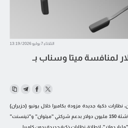
الثلاثاء 7 يوليو 2026 / 13:19
ار لمنافسة ميتا وسناب بـ
، نظارات ذكية جديدة مزودة بكاميرا خلال يونيو (حزيران)
الماضي، جمعت شركة "إيفن رياليتيز" الصينية الناشئة 150 مليون دولار بدعم شركتي "ميتوان" و"تينسنت"
يار دولار"، لإطلاق نظارات ذكية جديدة بدون كاميرا.