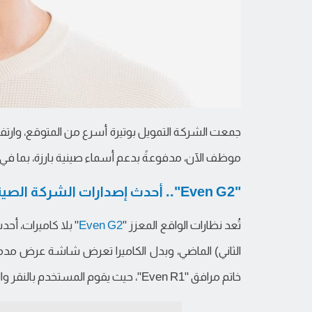
موظف الآن، مدفوعةً بدعم أسماء صينية بارزة، بما في ذلك شركة "HSG" (المعروفة سابقاً 
"Even G2".. أحدث إصدارات الشركة الصينية
تُعد نظارات الواقع المعزز "
Even G2
" بلا كاميرات، أح
الثاني) الماضي، وبدل الكاميرا تعرض شاشة عرض مدم
خاتم مرافق "Even R1"، حيث يقوم المستخدم بالنقر والتمرير للتنقل.