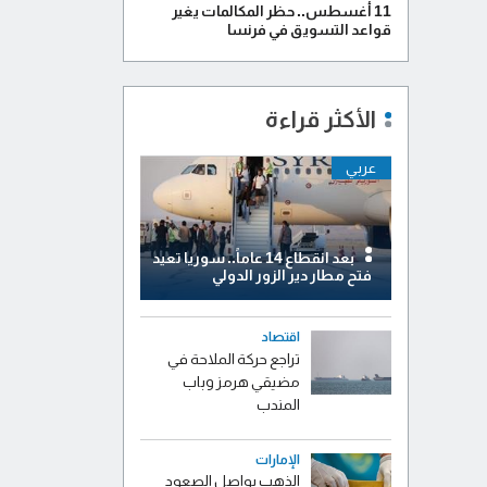
11 أغسطس.. حظر المكالمات يغير
قواعد التسويق في فرنسا
الأكثر قراءة
عربي
بعد انقطاع 14 عاماً.. سوريا تعيد
فتح مطار دير الزور الدولي
اقتصاد
تراجع حركة الملاحة في
مضيقي هرمز وباب
المندب
الإمارات
الذهب يواصل الصعود