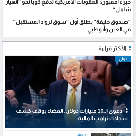
خبراء أمميون: العقوبات الأمريكية تدفع كوبا نحو "انهيار
شامل"
"صندوق خليفة" يطلق أول "سوق لرواد المستقبل"
في العين وأبوظبي
الأكثر قراءة
دولي
دعوى الـ10 مليارات دولار.. القضاء يوقف كشف
سجلات ترامب المالية
اقتصاد