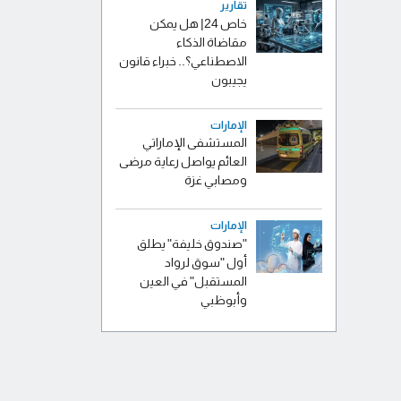
تقارير
خاص 24| هل يمكن
مقاضاة الذكاء
الاصطناعي؟.. خبراء قانون
يجيبون
الإمارات
المستشفى الإماراتي
العائم يواصل رعاية مرضى
ومصابي غزة
الإمارات
"صندوق خليفة" يطلق
أول "سوق لرواد
المستقبل" في العين
وأبوظبي