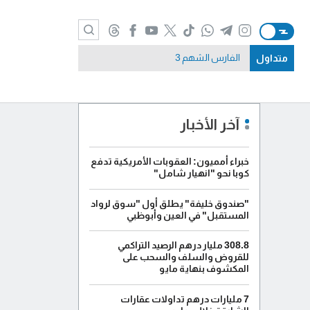
متداول
الفارس الشهم 3
آخر الأخبار
خبراء أمميون: العقوبات الأمريكية تدفع
كوبا نحو "انهيار شامل"
"صندوق خليفة" يطلق أول "سوق لرواد
المستقبل" في العين وأبوظبي
308.8 مليار درهم الرصيد التراكمي
للقروض والسلف والسحب على
المكشوف بنهاية مايو
7 مليارات درهم تداولات عقارات