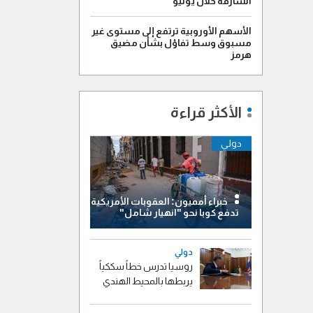
الشارقة خلال يوليو
الأسهم الأوروبية ترتفع إلى مستوى غير
مسبوق وسط تفاؤل بشأن مضيق
هرمز
الأكثر قراءة
دولي
خبراء أمميون: العقوبات الأمريكية
تدفع كوبا نحو "انهيار شامل"
دولي
روسيا تدرس خطاً سككياً
يربطها بالمحيط الهندي