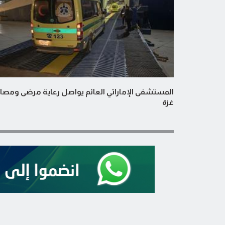
المستشفى الإماراتي العائم يواصل رعاية مرضى ومصا
غزة