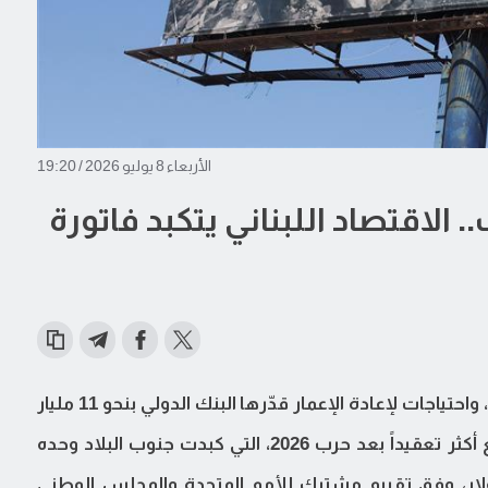
الأربعاء 8 يوليو 2026 / 19:20
. الاقتصاد اللبناني يتكبد فاتورة
بين اقتصاد لم يتعافَ منذ الانهيار المالي عام 2019، واحتياجات لإعادة الإعمار قدّرها البنك الدولي بنحو 11 مليار
دولار حتى نهاية 2024، يقف لبنان اليوم أمام واقع أكثر تعقيداً بعد حرب 2026، التي كبدت جنوب البلاد وحده
ة في المباني قُدرت بـ1.38 مليار دولار، وفق تقييم مشترك للأمم المتحدة والمجلس الوطني