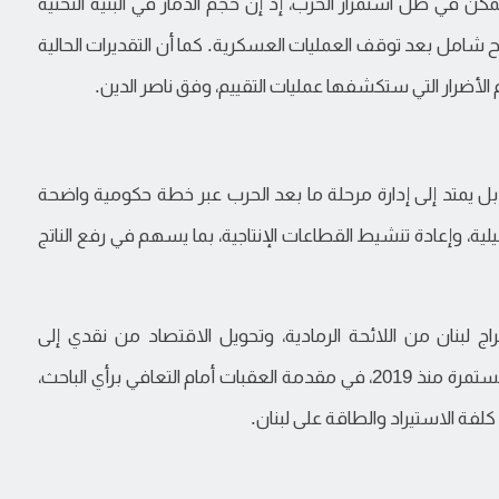
 ممكن في ظل استمرار الحرب، إذ إن حجم الدمار في البنية التحتية
سح شامل بعد توقف العمليات العسكرية. كما أن التقديرات الحالية
م الأضرار التي ستكشفها عمليات التقييم، وفق ناصر الدين.
، بل يمتد إلى إدارة مرحلة ما بعد الحرب عبر خطة حكومية واضحة
يلية، وإعادة تنشيط القطاعات الإنتاجية، بما يسهم في رفع الناتج
راج لبنان من اللائحة الرمادية، وتحويل الاقتصاد من نقدي إلى
"استثماري وإنتاجي"، إلى جانب أزمة أموال المودعين المستمرة منذ 2019، في مقدمة العقبات أمام التعافي برأي الباحث،
ة الاستيراد والطاقة على لبنان.