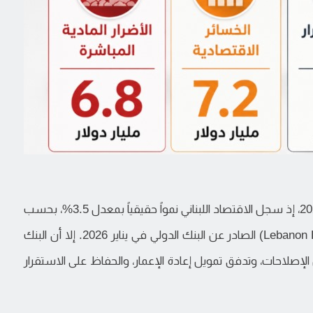
ورغم مؤشرات التحسن المحدودة التي ظهرت في 2025، إذ سجل الاقتصاد اللبناني نمواً حقيقياً بمعدل 3.5%، بحسب
تقرير "مراقب الاقتصاد اللبناني" (Lebanon Economic Monitor) الصادر عن البنك الدولي في يناير 2026. إلا أن البنك
إصلاحات، وتدفق تمويل إعادة الإعمار، والحفاظ على الاستقرار