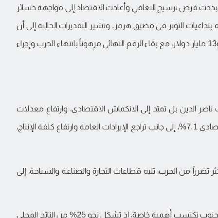
ذا المسار لم يلبث أن تعثر مع حرب 2026، التي بددت فرص ترسيخ التعافي وأعادت الاقتصاد إلى مواجهة خسائر
ره بتداعيات التوتر في مضيق هرمز. وتشير التقديرات الحالية إلى أن
حجم التدمير المباشر على مستوى لبنان يتراوح بين 12 و13 مليار دولار، مع بقاء الرقم النهائي مرهوناً بانتهاء الحرب وإجراء
 ناصر الدين بل تمتد إلى الانكماش الاقتصادي، وارتفاع معدلات
التضخم إلى أكثر من 20%، فيما يتجاوز الانكماش الاقتصادي 7.1%، إلى جانب تراجع الإيرادات العامة وارتفاع كلفة الإنتاج،
 تضرراً من الحرب، تليه قطاعات التجارة والصناعة والسياحة، إلى
وتفصيلاً، يوضح ناصر الدين أن الخسائر في محافظة الجنوب تكتسب أهمية خاصة، إذ تشكل نحو 25% من الناتج المحلي