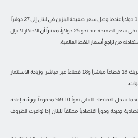
وفي توضيح يقول الباحث إن سعر برميل النفط بلغ 115 دولاراً عندما وصل سعر صفيحة البنزين في لبنان إلى 27 دولاراً،
فيما تراجع سعر البرميل لاحقاً إلى نحو 70 دولاراً، بينما بقي سعر الصفيحة عند نحو 25 دولاراً، معتبراً أن الاحتكار لا يزال
فادته من تراجع أسعار النفط العالمية.
ويرى ناصر الدين أن مرحلة إعادة الإعمار قادرة على تحريك 18 قطاعاً مباشراً و18 قطاعاً غير مباشر، وزيادة الاستثمار
وات.
ويستشهد بتجربة ما بعد حرب يوليو (تموز) 2006، عندما سجل الاقتصاد اللبناني نمواً 9.10% مدفوعاً بورشة إعادة
تصادية جديدة ودوراً اقتصادياً مختلفاً للبنان إذا توافرت الظروف