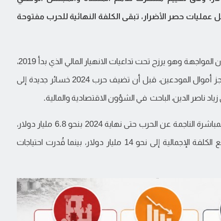
نان (CNRS-L). وبينما تتواصل عمليات حصر الأضرار، تبقى الكلفة النهائية للحرب مفتوحة
لم تبدأ الأزمة الاقتصادية مع الحرب الأخيرة، إذ دخل لبنان المواجهة وهو يرزح تحت تداعيات الانهيار المالي الذي بدأ 2019،
مع تراجع الناتج المحلي، وتعطل القطاع المصرفي، وحجز أموال المودعين، قبل أن تضيف حرب 2024 خسائر جديدة إلى
 زياد ناصر الدين، الباحث في الشؤون الاقتصادية والمالية.
وهو ما توافقه تقديرات البنك الدولي للأضرار المادية المباشرة الناجمة عن الحرب حتى نهاية 2024 بنحو 6.8 مليار دولار،
فيما بلغت الخسائر الاقتصادية 7.2 مليار دولار، لترتفع الكلفة الإجمالية إلى نحو 14 مليار دولار، بينما قُدرت احتياجات