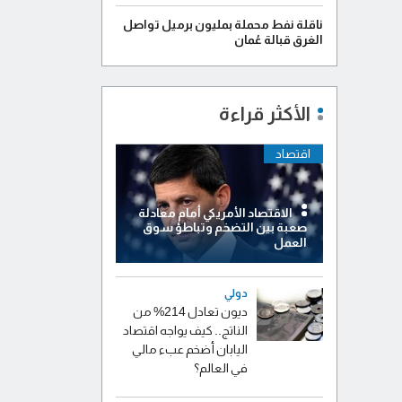
ناقلة نفط محملة بمليون برميل تواصل
الغرق قبالة عُمان
الأكثر قراءة
اقتصاد
الاقتصاد الأمريكي أمام معادلة
صعبة بين التضخم وتباطؤ سوق
العمل
دولي
ديون تعادل 214% من
الناتج.. كيف يواجه اقتصاد
اليابان أضخم عبء مالي
في العالم؟