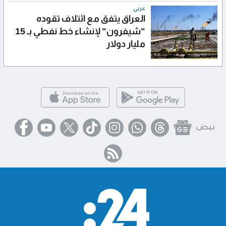
عربي
العراق يتفق مع ائتلاف تقوده
"شيفرون" لإنشاء خط نفطي بـ 15
مليار دولار