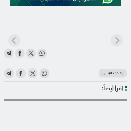
زلاتكو داليتش
اقرأ أيضاً: