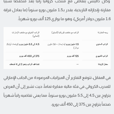
وكان داليتش يتقاضى مع منتخب كرواتيا راتباً يُعد منخفضاً نسبياً
مقارنة بإنجازاته التاريخية، يقدر بـ1.5 مليون يورو سنوياً (ما يعادل قرابة
1.6 مليون دولار أمريكي)، وهو ما يوازي 125 ألف يورو شهرياً.
في المقابل، تتوقع التقارير أن الميزانيات المرصودة من الجانب الإماراتي
للمدرب الكرواتي في فئة مالية مغايرة تماماً، حيث تشير إلى أن العرض
يتراوح بين 4.5 إلى 5.5 مليون يورو سنوياً، مما يعني تقاضيه راتباً شهرياً
ضخماً يتراوح بين 375 إلى 450 ألف يورو.