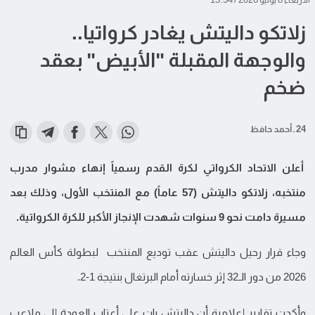
زلاتكو داليتش يغادر كرواتيا..
والوجهة المقبلة "الأبيض" بعقد
ضخم
24 ـ أحمد حافظ
أعلن الاتحاد الكرواتي لكرة القدم رسمياً إنهاء مشوار مدرب
منتخبه، زلاتكو داليتش (57 عاماً) مع المنتخب الأول، وذلك بعد
مسيرة دامت نحو 9 سنوات شهدت الإنجاز الأكبر للكرة الكرواتية.
وجاء قرار رحيل داليتش عقب توديع المنتخب لبطولة كأس العالم
2026 من دور الـ32 إثر خسارته أمام البرتغال بنتيجة 1-2.
وأكدت تقارير إعلامية أن داليتش بات على أعتاب العودة إلى ملاعب