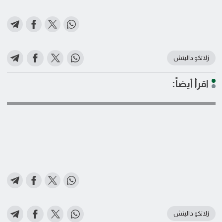
زلاتكو داليتش
اقرأ أيضاً:
زلاتكو داليتش