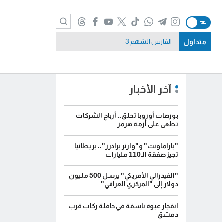
متداول
الفارس الشهم 3
آخر الأخبار
بورصات أوروبا تحلق.. أرباح الشركات
تطغى على أزمة هرمز
"باراماونت" و"وارنر براذرز".. بريطانيا
تجيز صفقة الـ110 مليارات
"الفيدرالي الأمريكي" يرسل 500 مليون
دولار إلى "المركزي العراقي"
انفجار عبوة ناسفة في حافلة ركاب قرب
دمشق