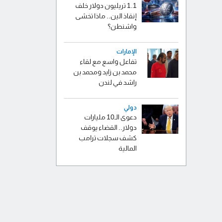
1.1 تريليون دولار خلف
إنقاذ الين.. ماذا تخشى
واشنطن؟
الإمارات
تفاعل واسع مع لقاء
محمد بن زايد ومحمد بن
راشد في لندن
دولي
دعوى الـ10 مليارات
دولار.. القضاء يوقف
كشف سجلات ترامب
المالية