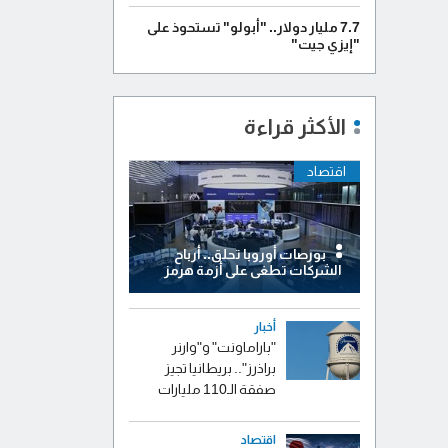
7.7 مليار دولار.. "أبولو" تستحوذ على
"إيزي جيت"
الأكثر قراءة
اقتصاد
بورصات أوروبا تحلق.. أرباح
الشركات تطغى على أزمة هرمز
أخبار
"باراماونت" و"وارنر
براذرز".. بريطانيا تجيز
صفقة الـ110 مليارات
اقتصاد