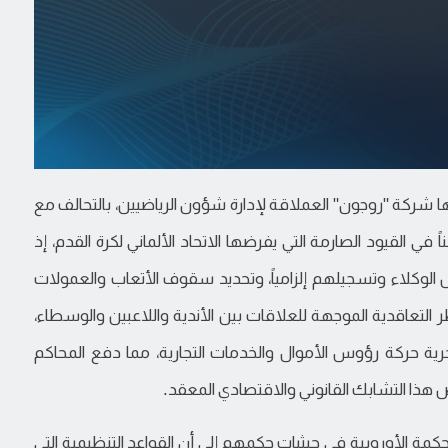
ا شركة "روجون" العملاقة لإدارة شؤون الرياضيين، بالتحالف مع
ي القيود الصارمة التي يفرضها الاتحاد الألماني لكرة القدم، إذ
لوكلاء وتسجيلهم إلزامياً، وتحديد سقوف الأتعاب والعمولات
 التعاقدية الموجهة للعلاقات بين الأندية واللاعبين والوسطاء،
 حرية حركة رؤوس الأموال والخدمات التجارية، مما دفع المحاكم
لفض هذا التشابك القانوني والاقتصادي المعقد.
كمة الأوروبية في حيثيات حكمهم إلى أن القواعد التنظيمية التي