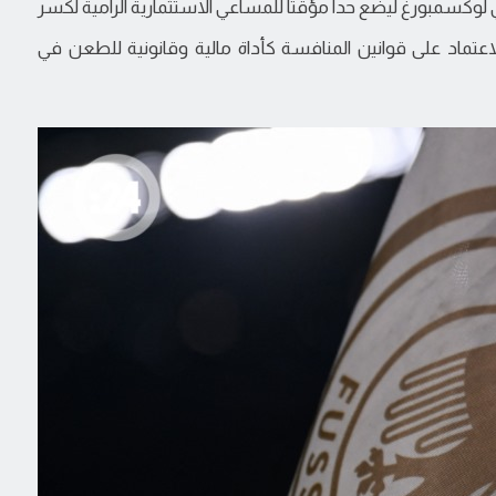
لوكسمبورغ ليضع حداً مؤقتاً للمساعي الاستثمارية الرامية لكسر
اعتماد على قوانين المنافسة كأداة مالية وقانونية للطعن في