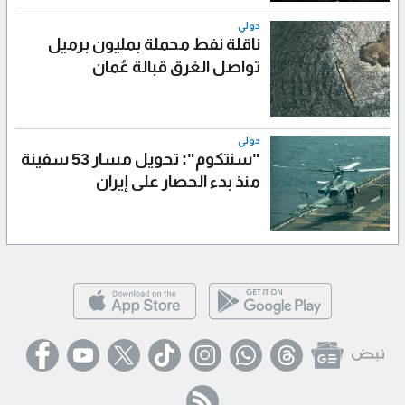
دولي
ناقلة نفط محملة بمليون برميل
تواصل الغرق قبالة عُمان
دولي
"سنتكوم": تحويل مسار 53 سفينة
منذ بدء الحصار على إيران