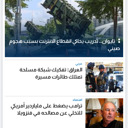
تايوان.. تدريب يحاكي انقطاع الانترنت بسبب هجوم
صيني
عربي
العراق: تفكيك شبكة مسلحة
تمتلك طائرات مسيرة
اقتصاد
ترامب يضغط على ملياردير أمريكي
للتخلي عن مصالحه في فنزويلا