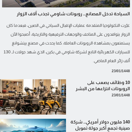
السياحة تدخل المصانع.. روبوتات شاومي تجذب آلاف الزوار
غيّرت التكنولوجيا المتقدمة عمليات الإقبال السياحي في الصين، فبعدما كان
الزوار يتوافدون على المتاحف والوجهات الترفيهية والتاريخية، أصبحوا الآن
يستمتعون بمشاهدة الروبوتات العاملة، كما يحدث في مصنع ييتشوانغ
للسيارات الكهربائية التابع لشركة شاومي في بكين، الذي شهد جولات لـ 130
ألف زائر العام الماضي.
23/01/1448
10 وظائف يصعب على
الروبوتات انتزاعها من البشر
23/01/1448
140 مليون دولار أمريكي.. شركة
صينية تجمع أكبر جولة تمويل