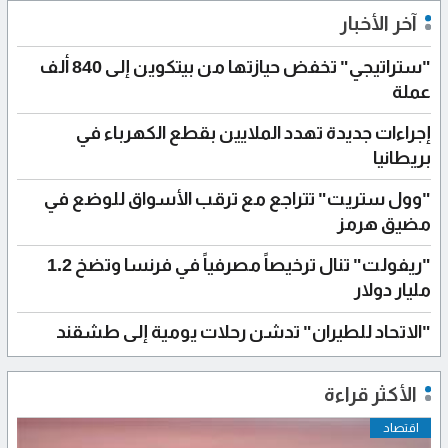
آخر الأخبار
"ستراتيجي" تخفض حيازتها من بيتكوين إلى 840 ألف
عملة
إجراءات جديدة تهدد الملايين بقطع الكهرباء في
بريطانيا
"وول ستريت" تتراجع مع ترقب الأسواق للوضع في
مضيق هرمز
"ريفولت" تنال ترخيصاً مصرفياً في فرنسا وتضخ 1.2
مليار دولار
"الاتحاد للطيران" تدشن رحلات يومية إلى طشقند
الأكثر قراءة
اقتصاد