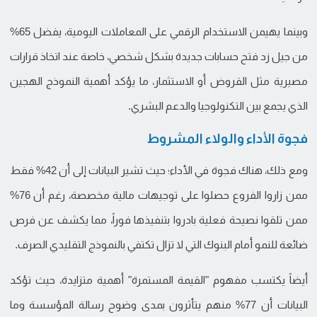
وبينما يهيمن الاستخدام الرقمي على المعاملات اليومية، يفضل 65%
من جيل زد فتح حسابات جديدة بشكل شخصي، خاصة عند اتخاذ قرارات
مصيرية مثل القروض أو الاستثمار، ما يؤكد أهمية النموذج الهجين
الذي يجمع بين التكنولوجيا والدعم البشري.
فجوة الأداء والولاء المشروط
ومع ذلك، هناك فجوة في الأداء؛ حيث تشير البيانات إلى أن 42% فقط
ممن زاروا الفروع حصلوا على توجيهات مالية مخصصة، رغم أن 76%
ممن تلقوا نصيحة فعلية بادروا بتنفيذها فوراً، مما يكشف عن فرص
ضائعة للنمو أمام البنوك التي لا تزال تكتفي بالنموذج التقليدي الصرف.
أيضاً يكتسب مفهوم "القيمة المستمرة" أهمية متزايدة، حيث تؤكد
البيانات أن 77% منهم يتأثرون بمدى وضوح رسالة المؤسسة وما