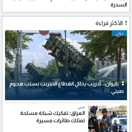
السدرة
الأكثر قراءة
دولي
تايوان.. تدريب يحاكي انقطاع الانترنت بسبب هجوم
صيني
عربي
العراق: تفكيك شبكة مسلحة
تمتلك طائرات مسيرة