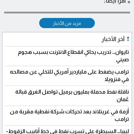
اقرأ أيضاً:
مزيد من الأخبار
آخر الأخبار
تايوان.. تدريب يحاكي انقطاع الانترنت بسبب هجوم
صيني
ترامب يضغط على ملياردير أمريكي للتخلي عن مصالحه
في فنزويلا
ناقلة نفط محملة بمليون برميل تواصل الغرق قبالة
عُمان
أزمة في غرينلاند بعد تحركات شركة نفطية مقربة من
ترامب
ليبيا.. السيطرة على تسرب نفط في خط أنابيب الزقوط-