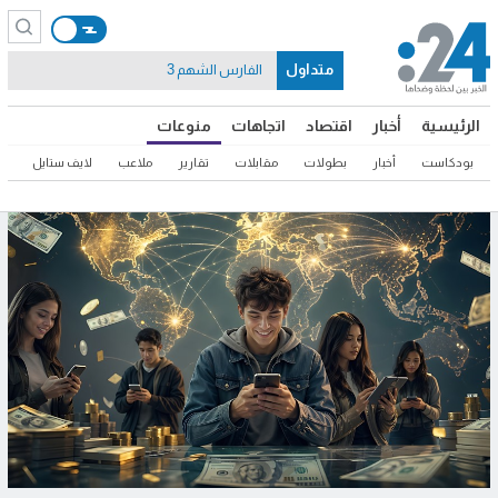
متداول
الفارس الشهم 3
الرئيسية
أخبار
اقتصاد
اتجاهات
منوعات
بودكاست
أخبار
بطولات
مقابلات
تقارير
ملاعب
لايف ستايل
ثق