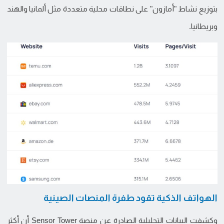
بتوزيع نشاط "أمازون" على نطاقات محلية متعددة مثل ألمانيا والهند
وبريطانيا.
الهواتف الذكية تقود طفرة المنصات الصينية
وكشفت البيانات التحليلية الصادرة عن منصة Sensor Tower أن أكثر