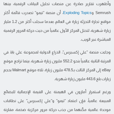
وأظهرت تقارير صادرة عن منصات تحليل البيانات الرقمية، بينها
Semrush و
Exploding Topics
، أن منصة "تيمو" تصدرت قائمة أكثر
مواقع تجارة التجزئة زيارة في العالم، بعدما سجلت أكثر من 1.2 مليار
زيارة شهرية، لتحتل المركز الأول عالمياً من حيث حركة المرور الرقمية
المباشرة عبر الويب.
وجاءت منصة "علي إكسبرس"، الذراع الدولية لمجموعة علي بابا، في
المرتبة الثانية عالمياً بنحو 552.2 مليون زيارة شهرية، بينما تراجع موقع
eBay إلى المركز الثالث بـ478.5 مليون زيارة، تلاه موقع Walmart بحجم
زيارات بلغ 443.6 مليون زيارة شهرية.
ورغم استمرار أمازون في الهيمنة على القيمة الإجمالية للبضائع
المبيعة عالمياً، فإن اعتماد "تيمو" و"علي إكسبرس" على نطاقات
موحدة عالمية مكّنهما من جذب حركة مرور مركزية ضخمة، مقارنة