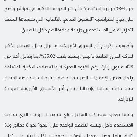
من 94% من زيارات "تيمو" تأتي عبر الهواتف الذكية، في مؤشر واضح
على نجاح استراتيجية "التسوق المدمج بالألعاب" التي تعتمدها المنصة
لتعزيز تفاعل المستخدمين وزيادة مدة بقائهم داخل التطبيق.
وأظهرت الأرقام أن السوق الأمريكية ما تزال تمثل المصدر الأكبر
لحركة المرور الخاصة بـ"تيمو"، بنسبة بلغت 35.02%، بما يعادل أكثر من
426 مليون زيارة، رغم القيود الجمركية والتعديلات الأخيرة المتعلقة
بإلغاء بعض الإعفاءات الضريبية الخاصة بالشحنات منخفضة القيمة،
فيما جاءت إسبانيا وإيطاليا ضمن أبرز الأسواق الأوروبية المولدة
للزيارات.
وفيما يتعلق بمعدلات التفاعل، بلغ متوسط الوقت الذي يقضيه
المستخدم داخل جلسة التصفح الواحدة على "تيمو" نحو 8 دقائق و31
ثانية، بينما وصل معدل تصفح الصفحات لكل زيارة على "علي