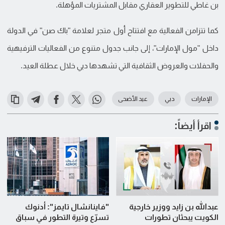
بن غاطي للتطوير العقاري مقابل المشتريات المؤهلة.
كما تتزامن الفعالية مع افتتاح أول متجر لعلامة "باك صن" في الدولة
داخل "مول الإمارات"، إلى جانب جدول متنوع من الفعاليات الترفيهية
والحفلات والعروض الثقافية التي تشهدها دبي خلال عطلة العيد.
الإمارات
دبي
عيد الأضحى
اقرأ أيضاً:
عبدالله بن زايد ووزير خارجية
"فاينانشال تايمز": أدنوك
الكويت يبحثان تطورات
تسرّع وتيرة التطور في سباق