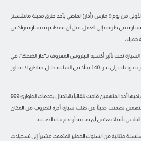
وفي التفاصيل، فقد وقعت الحادثة في ساعات الفجر الأولى من يوم 9 مارس (أذار) الماضي بأحد طرق مدينة مانشستر
ا كان سيلفستر أبيومي، 50 عاماً، يقود سيارته في طريقه إلى العمل، قبل أن تصطدم به سيارة فولكس
ابين، 20 عاماً و23 عاماً، يقودان السيارة تحت تأثير أكسيد النيتروس المعروف بـ"غاز الضحك"، في
الوقت الذي أظهرت فيه الأدلة أنهما كانا يقودان بسرعة وصلت إلى نحو 140 ميلاً في الساعة داخل مناطق لا تتجاوز
التي كان يرتديها أحد المتهمين قامت تلقائياً بالاتصال بخدمات الطوارئ 999
تهمين تضمنت حديثاً عن طلب سيارة أجرة للهروب من المكان
القاضي بأنه لا يعكس أي صدمة أو ندم تجاه الضحية.
سلة متتالية من السلوك الخطير المتعمد، مشيراً إلى تسجيلات