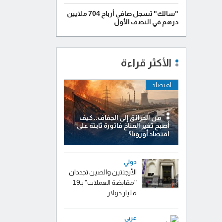
"سالك" تسجل صافي أرباح 704 ملايين
درهم في النصف الأول
الأكثر قراءة
اقتصاد
من الحرائق إلى الجفاف.. كيف
أصبح تغير المناخ فاتورة ثابتة على
اقتصاد أوروبا؟
دولي
الأرجنتين والصين تجددان
"مقايضة العملات" بـ19
مليار دولار
عربي