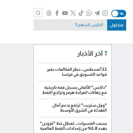
متداول
الفارس الشهم 3
آخر الأخبار
11 أغسطس.. حظر المكالمات يغير
قواعد التسويق في فرنسا
"داكس" الألماني يسجل قمة تاريخية
مع رهانات انفراجة هرمز وتراجع النفط
"وول ستريت" ترتفع بدعم آمال
التهدئة في الشرق الأوسط
بسبب المسيرات.. تعطل خط "قزوين"
يهدد 1.8% من إمدادات النفط العالمية