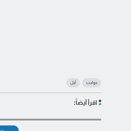
حوادث
آبل
اقرأ أيضاً:
مزي