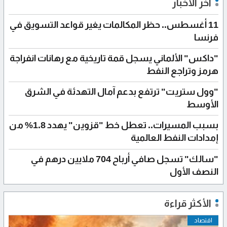
آخر الأخبار
11 أغسطس.. حظر المكالمات يغير قواعد التسويق في
فرنسا
"داكس" الألماني يسجل قمة تاريخية مع رهانات انفراجة
هرمز وتراجع النفط
"وول ستريت" ترتفع بدعم آمال التهدئة في الشرق
الأوسط
بسبب المسيرات.. تعطل خط "قزوين" يهدد 1.8% من
إمدادات النفط العالمية
"سالك" تسجل صافي أرباح 704 ملايين درهم في
النصف الأول
الأكثر قراءة
اقتصاد