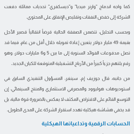
كما واجه اندماج "وارنر ميديا" و"ديسكفري" تحديات مماثلة دفعت
الشركة إلى خفض النفقات وتقليص الإنفاق على المحتوى.
وبحسب التحليل، تتضمن الصفقة الحالية قرضاً انتقالياً قصير الأجل
بقيمة 49 مليار دولار يتعين إعادة تمويله خلال أقل من عام، فيما قد
تصل مدفوعات الفوائد السنوية إلى ما بين 5 و6 مليارات دولار، وهو
رقم يلتهم جزءاً كبيراً من الأرباح التشغيلية المتوقعة للكيان الجديد.
من جانبه، قال جوزيف إم. سينغر، المسؤول التنفيذي السابق في
استوديوهات هوليوود والمصرفي الاستثماري والمنتج السينمائي، إن
التوسع القائم على الاقتراض المكثف لا يعكس بالضرورة قوة مالية، بل
قد يخفي هشاشة هيكلية تهدد استقرار الشركة على المدى الطويل.
الحسابات الرقمية وتداعياتها الهيكلية