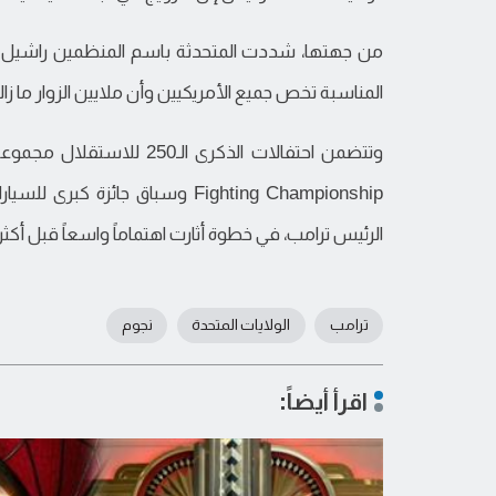
من جهتها، شددت المتحدثة باسم المنظمين راشيل را
المناسبة تخص جميع الأمريكيين وأن ملايين الزوار ما زا
Fighting Championship وسباق جا
الرئيس ترامب، في خطوة أثارت اهتماماً واسعاً قبل أكث
ترامب
الولايات المتحدة
نجوم
اقرأ أيضاً: