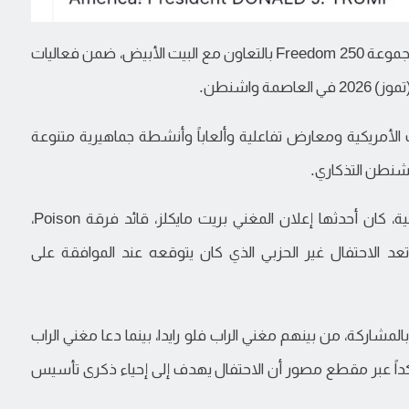
وتُعد الحفلات جزءاً من برنامج احتفالي أوسع تنظمه مجموعة Freedom 250 بالتعاون مع البيت الأبيض، ضمن فعاليات
لأمريكية ومعارض تفاعلية وألعاباً وأنشطة جماهيرية متنوعة
اشنطن التذكاري.
وتعرّض البرنامج الموسيقي لسلسلة انسحابات متتالية، كان أحدثها إعلان المغني بريت مايكلز، قائد فرقة Poison،
 تعد الاحتفال غير الحزبي الذي كان يتوقعه عند الموافقة على
لمشاركة، من بينهم مغني الراب فلو رايدا، بينما دعا مغني الراب
كداً عبر مقطع مصور أن الاحتفال يهدف إلى إحياء ذكرى تأسيس