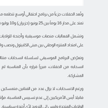
تمتد على مدار 16 يوماً بين 25 يونيو (حزيران) و10 يوليو (تموز) 2026 في العاصمة واشنطن.
وتشمل الفعاليات منصات موسيقية وأجنحة للولايات ا
على امتداد المتنزه الوطني بين مبنى الكابيتول ونصب و
انسحابه من الحفلات، مبرراً قراره بأن المناسبة لم
المشاركة.
ورغم الانسحابات، لا يزال عدد من الفنانين متمسكين با
فانيلا أيس الأمريكيين إلى عدم تسييس المناسبة، مؤ
الولايات المتحدة وليس إلى الترويج لأي أجندة سياسية.