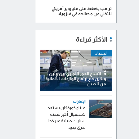
ترامب يضغط على ملياردير أمريكي
للتخلي عن مصالحه في فنزويلا
الأكثر قراءة
اقتصاد
اتساع العجز التجاري بين برلين
وبكين مع ارتفاع الواردات الألمانية
من الصين
الإمارات
ميناء خورفكان يستعد
لاستقبال أكبر شحنة
سيارات صينية عبر خط
بحري جديد