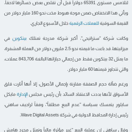
لتلامس مستوى 65391 دولاراً قبل أن تقلص بعض خسائرها لاحقاً.
ويأتي هذا الانخفاض ضمن موجة هبوط محَت نحو 160 مليار دولار من
القيمة السوقية
للعملات الرقمية
خلال الأسبوع الجاري.
وكانت شركة "ستراتيجي"، أكبر شركة مدرجة تمتلك
بيتكوين
في
ميزانيتها، قد باعت ما قيمته نحو 2.5 مليون دولار من العملة المشفرة،
ما يمثل 32 بيتكوين فقط من إجمالي حيازاتها البالغة 843,706 عملات،
والتي تتجاوز قيمتها 60 مليار دولار.
ورغم ضآلة حجم الصفقة مقارنة بإجمالي الأصول، إلا أنها أثارت قلق
الأسواق لأنها بددت الاعتقاد السائد بأن رئيس مجلس
الإدارة
مايكل
سايلور يتمسك بسياسة "عدم البيع مطلقاً"، وفقاً لراجيف ساهني،
رئيس إدارة المحافظ الدولية في شركة Wave Digital Assets.
وقال ساهني إن عملية البيع "غير مؤثرة مالياً وتمثل مجرد هامش