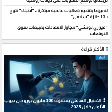
بريطانيا توسّع العقوبات على كيانات روسية
لتميزها بتقديم فعاليات عالمية مبتكرة.. "أدنيك" تتوج
بـ13 جائزة "ستيفي"
"فيراري لوتشي" تتجاوز الانتقادات بمبيعات تفوق
التوقعات
الأكثر قراءة
أخبار
الاحتيال الهاتفي يستنزف 100 مليون يورو من جيوب
الألمان خلال 2025