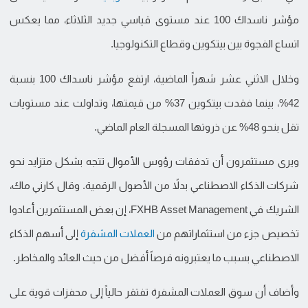
مؤشر ناسداك 100 عند مستوى قياسي جديد الثلاثاء، مما يعكس
اتساع الفجوة بين بيتكوين وقطاع التكنولوجيا.
وخلال الاثني عشر شهراً الماضية، ارتفع مؤشر ناسداك 100 بنسبة
42%، بينما فقدت بيتكوين 37% من قيمتها، وتداولت عند مستويات
تقل بنحو 48% عن ذروتها المسجلة العام الماضي.
ويرى مستثمرون أن تدفقات رؤوس الأموال تتجه بشكل متزايد نحو
شركات الذكاء الاصطناعي بدلاً من الأصول الرقمية. وقال كارني ماك،
الشريك في FXHB Asset Management، إن بعض المستثمرين أعادوا
تخصيص جزء من استثماراتهم من
العملات المشفرة
إلى أسهم الذكاء
الاصطناعي بسبب ما يعتبرونه فرصاً أفضل من حيث العائد والمخاطر.
وأضاف أن سوق العملات المشفرة تفتقر حالياً إلى محفزات قوية على