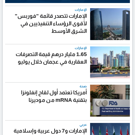
الإمارات
الإمارات تتصدر قائمة "فوربس"
لأقوى الرؤساء التنفيذيين في
الشرق الأوسط
الإمارات
1.65 مليار درهم قيمة التصرفات
العقارية في عجمان خلال يوليو
صحة
أمريكا تعتمد أول لقاح إنفلونزا
بتقنية mRNA من موديرنا
عربي
الإمارات و7 دول عربية وإسلامية