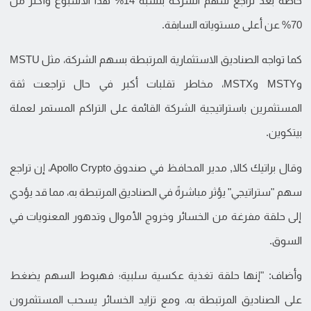
خاصةً بعد تراجع سهم الشركة بنسبة 14% هذا الأسبوع وأكثر من
70% عن أعلى مستوياته السابقة.
كما تواجه الصناديق الاستثمارية المرتبطة بسهم الشركة، مثل MSTU
وMSTY وMSTX، مخاطر تقلبات أكبر في حال تراجعت ثقة
المستثمرين باستراتيجية الشركة القائمة على التراكم المستمر لعملة
بيتكوين.
وقال براتيك كالا, مدير المحافظ في صندوق Apollo Crypto، إن تراجع
سهم "ستراتيجي" يؤثر مباشرةً في الصناديق المرتبطة به، مما قد يؤدي
إلى حلقة مفرغة من الخسائر وخروج الأموال وتدهور المعنويات في
السوق.
وأضاف: "إنها حلقة تغذية عكسية سلبية؛ فهبوط السهم يضغط
على الصناديق المرتبطة به، ومع تزايد الخسائر يسحب المستثمرون