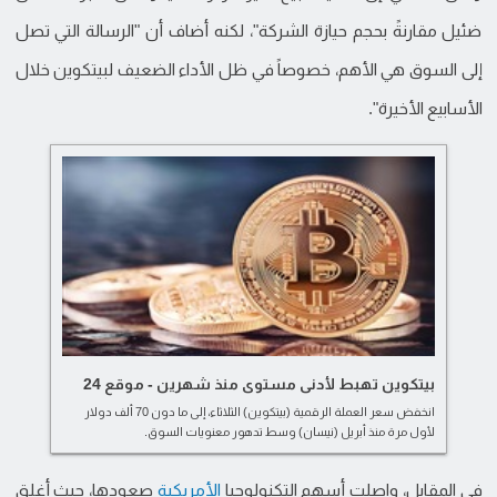
ضئيل مقارنةً بحجم حيازة الشركة"، لكنه أضاف أن "الرسالة التي تصل
إلى السوق هي الأهم، خصوصاً في ظل الأداء الضعيف لبيتكوين خلال
الأسابيع الأخيرة".
بيتكوين تهبط لأدنى مستوى منذ شهرين - موقع 24
انخفض سعر العملة الرقمية (بيتكوين) الثلاثاء، إلى ما دون 70 ألف دولار
لأول مرة منذ أبريل (نيسان) وسط تدهور معنويات السوق.
في المقابل، واصلت أسهم التكنولوجيا
الأمريكية
صعودها، حيث أغلق