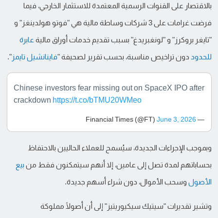
بالاقتصار على القنوات الرسمية المعتمدة للاستثمار الخارجي، فيما
فرضت غرامات على 3 شركات وساطة مالية هي "فوتو هولدينغز" و
"تايغر بروكرز" و "لونغبريدغ" بسبب تقديم خدمات أوراق مالية
عابرة
للحدود
دون تراخيص مناسبة، بحسب تقرير لصحيفة "
فاينانشيل تايمز
".
Chinese investors fear missing out on SpaceX IPO after
crackdown
https://t.co/bTMU20WMeo
June 3, 2026
— Financial Times (@FT)
وبموجب الإجراءات الجديدة، سيُسمح للعملاء الحاليين بالاحتفاظ
بحساباتهم لمدة تصل إلى عامين، إلا أنهم سيتمكنون فقط من
بيع
الأصول
وسحب الأموال، دون شراء أسهم جديدة.
وتشير تقديرات "سيتيك سيكيوريتيز" إلى أن أصولًا مملوكة