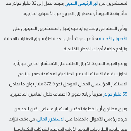
لمستثمرين من
البر الرئيسي الصيني
بقيمة تصل إلى 32 مليار دولار قد
تتأثر بهذه القيود أو تضطر إلى الخروج من الأسواق الخارجية.
وتأتي الحملة في وقت يتزايد فيه إقبال المستثمرين الصينيين على
الأصول الأجنبية
بحثاً عن عوائد أعلى، بعد تباطؤ سوق العقارات المحلية
وتراجع جاذبية أدوات الادخار التقليدية.
ورغم القيود الجديدة، لا يزال الطلب على الاستثمار الخارجي قوياً، إذ
تجاوزت قيمة الاستثمارات عبر الصناديق المعتمدة ضمن برنامج
الاستثمار المؤسسي المحلي المؤهل نحو 372.9 مليار يوان ما يعادل
55 مليار دولار
تقريباً بزيادة تفوق 3 أضعاف خلال العامين الماضيين.
ويرى محللون أن الخطوة تعكس استمرار مساعي بكين للحد من
خروج رؤوس الأموال والحفاظ على
الاستقرار المالي
، في وقت تتزايد
فيه جاذبية الطروحات العامة الأولية المرتقبة لشركات التكنولوجيا