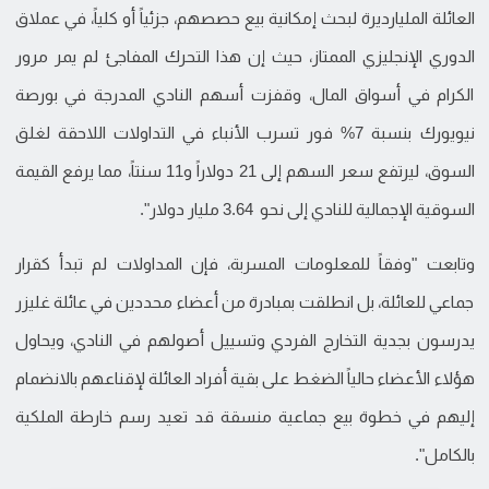
العائلة المليارديرة لبحث إمكانية بيع حصصهم، جزئياً أو كلياً، في عملاق
الدوري الإنجليزي الممتاز، حيث إن هذا التحرك المفاجئ لم يمر مرور
الكرام في أسواق المال، وقفزت أسهم النادي المدرجة في بورصة
نيويورك بنسبة 7% فور تسرب الأنباء في التداولات اللاحقة لغلق
السوق، ليرتفع سعر السهم إلى 21 دولاراً و11 سنتاً، مما يرفع القيمة
السوقية الإجمالية للنادي إلى نحو 3.64 مليار دولار".
وتابعت "وفقاً للمعلومات المسربة، فإن المداولات لم تبدأ كقرار
جماعي للعائلة، بل انطلقت بمبادرة من أعضاء محددين في عائلة غليزر
يدرسون بجدية التخارج الفردي وتسييل أصولهم في النادي، ويحاول
هؤلاء الأعضاء حالياً الضغط على بقية أفراد العائلة لإقناعهم بالانضمام
إليهم في خطوة بيع جماعية منسقة قد تعيد رسم خارطة الملكية
بالكامل".