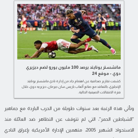
مانشستر يونايتد يرصد 100 مليون يورو لضم ديزيري
دوي - موقع 24
كشفت تقارير صحافية عن اهتمام جاد من إدارة نادي مانشستر يونايتد
الإنجليزي، بالتعاقد مع صانع ألعاب باريس سان جيرمان، ديزيريه دوي، خلال
فترة الانتقالات الصيفية الحالية.
وتأتي هذه الرغبة بعد سنوات طويلة من الحرب الباردة مع جماهير
"الشياطين الحمر"، التي لم تتوقف عن التظاهر ضد العائلة منذ
الاستحواذ الشهير 2005، متهمين الإدارة الأمريكية بإغراق النادي