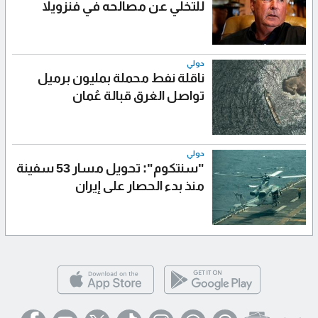
للتخلي عن مصالحه في فنزويلا
دولي
ناقلة نفط محملة بمليون برميل
تواصل الغرق قبالة عُمان
دولي
"سنتكوم": تحويل مسار 53 سفينة
منذ بدء الحصار على إيران