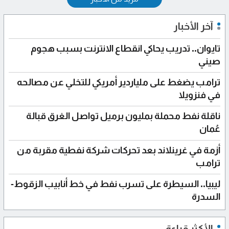
آخر الأخبار
تايوان.. تدريب يحاكي انقطاع الانترنت بسبب هجوم
صيني
ترامب يضغط على ملياردير أمريكي للتخلي عن مصالحه
في فنزويلا
ناقلة نفط محملة بمليون برميل تواصل الغرق قبالة
عُمان
أزمة في غرينلاند بعد تحركات شركة نفطية مقربة من
ترامب
ليبيا.. السيطرة على تسرب نفط في خط أنابيب الزقوط-
السدرة
الأكثر قراءة