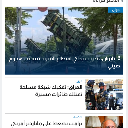
دولي
تايوان.. تدريب يحاكي انقطاع الانترنت بسبب هجوم
صيني
عربي
العراق: تفكيك شبكة مسلحة
تمتلك طائرات مسيرة
اقتصاد
ترامب يضغط على ملياردير أمريكي