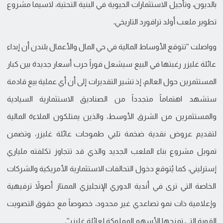
بالديون، وتأجيل الاستثمارات الحيوية في البنية التحتية، لاسيما مشروع
تطوير ملعب أولد ترافورد التاريخي.
وواصلت "تتوقع الأوساط المالية في حي المال والأعمال بلندن أن إبداء
عائلة غليزر رغبتها في البيع سيشعل فوراً حرب أسعار جديدة بين كبار
المستثمرين حول العالم، إذ تشير التقديرات إلى أن أي عملية بيع قادمة
ستشهد اهتماماً متجدداً من الصناديق الاستثمارية السيادية
والمستثمرين من الشرق الأوسط، والذين يمتلكون الملاءة المالية
لتقديم عروض نقدية ضخمة تلبي طموحات عائلة غليزر، وتضمن
تمويل مشروع بناء الملعب الجديد والذي قد تتجاوز تكلفته ملياري
إسترليني، كما يُتوقع دخول التحالفات الاستثمارية الأمريكية والشركات
الخاصة التي ترى في أندية الدوري الإنجليزي الممتاز أصولاً ترفيهية
وإعلامية ذات نمو تصاعدي غير محدود، خصوصاً مع حقوق التصويت
القوية التي تمنحها الأسهم المملوكة لعائلة غليزر".