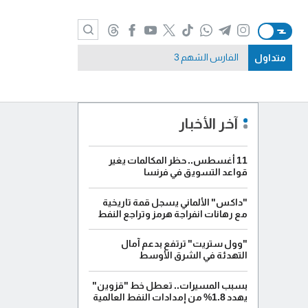
متداول
الفارس الشهم 3
آخر الأخبار
11 أغسطس.. حظر المكالمات يغير
قواعد التسويق في فرنسا
"داكس" الألماني يسجل قمة تاريخية
مع رهانات انفراجة هرمز وتراجع النفط
"وول ستريت" ترتفع بدعم آمال
التهدئة في الشرق الأوسط
بسبب المسيرات.. تعطل خط "قزوين"
يهدد 1.8% من إمدادات النفط العالمية