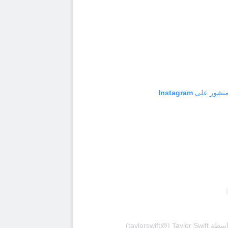
 على Instagram
‎taylorswif‏)