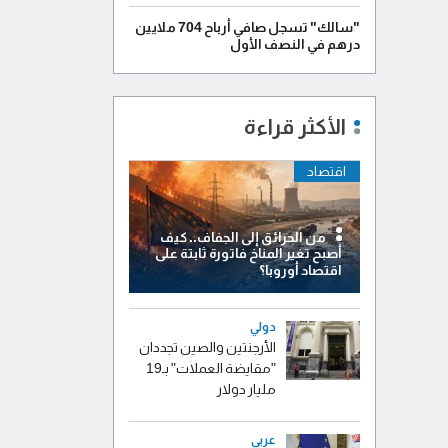
"سالك" تسجل صافي أرباح 704 ملايين
درهم في النصف الأول
الأكثر قراءة
اقتصاد
من الحرائق إلى الجفاف.. كيف
أصبح تغير المناخ فاتورة ثابتة على
اقتصاد أوروبا؟
دولي
الأرجنتين والصين تجددان
"مقايضة العملات" بـ19
مليار دولار
عربي