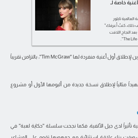
نية خاصة لـ
لعالمية تايلور
ف ذلك، كنتُ أعرفك"
 لعبة 5 "Toy Story 5"، وذلك بعد النجاح اللافت
ويكتسب الأمر رمزية إضافية مع اقتراب الذكرى العشرين لإطلاق أول أغنية منفردة لها "Tim McGraw"، بالتزامن تقريباً
هيداً مثالياً لإطلاق نسخة جديدة من ألبومها الأول أو مشروع
ية تأثيراً لدى جيل الألفية، فكما نجحت سلسلة "حكاية لعبة" في
ويفت بناء علاقة استثنائية مع جمهورها تقوم على المشاعر