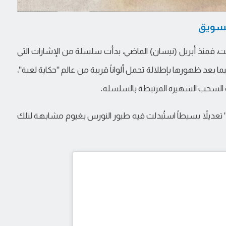
تسويق
فت، فمنذ أبريل (نيسان) الماضي، بدأت سلسلة من الإشارات التي
بعد ظهورها بإطلالة تحمل ألواناً قريبة من عالم "حكاية لعبة"،
عدها شهد غلاف ألبوم "1989 (Taylor's Version)" تعديلاً بسيطاً استُبدلت فيه طيور النورس بغيوم مشابهة لتلك