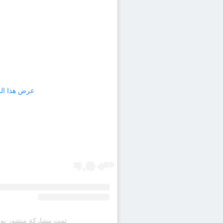
عرض هذا المنشور
تمت مشاركة منشور بواسطة ‏‎Taylor Swift‎‏ (@‏t‎