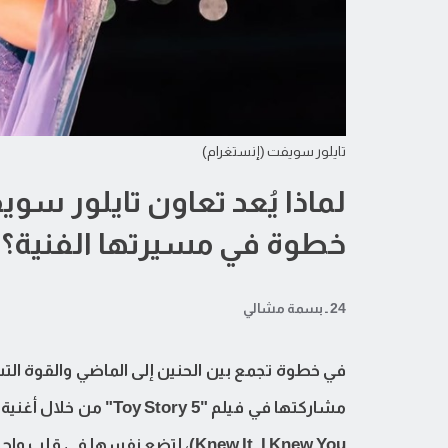
تايلور سويفت (إنستغرام)
خطوة في مسيرتها الفنية؟
24 ـ بسمة مشالي
في خطوة تجمع بين الحنين إلى الماضي والقوة التس
Knew It, I Knew You)، لتضع نفسها في قلب واحدة من أكثر العلامات الترفيهية شعبية وتأثيراً في العالم.