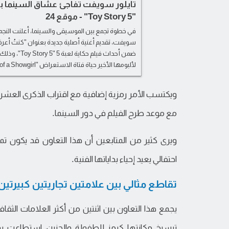
تايلور سويفت تفاجئ عشاق السينما بأغ
"Toy Story 5" - موقع 24
في خطوة تجمع بين الموسيقى والسينما، أعلنت النجمة ا
سويفت، تقديم أغنية أصلية جديدة بعنوان "كنتُ أعر
ضمن أحداث فيلم حكاية
لألبومها الأخير حياة فتاة الاستعراض "The Life of a Showgirl".
مع موعد طرح الفيلم في دور السينما.
ويرى كثير من المتابعين أن هذا التعاون قد يكون تم
احتفالي يعيد إحياء بداياتها الفنية.
تقاطع مثالي بين علامتين تجاريتين كبيرتين
يجمع هذا التعاون بين اثنتين من أكثر العلامات الثقاف
ترسيخ مكانتها كرمز للطفولة والحنين، استطاعت س