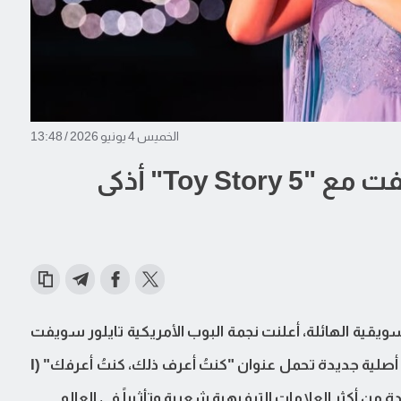
الخميس 4 يونيو 2026 / 13:48
لماذا يُعد تعاون تايلور سويفت مع "Toy Story 5" أذكى
ويقية الهائلة، أعلنت نجمة البوب الأمريكية تايلور سويفت
مشاركتها في فيلم "Toy Story 5" من خلال أغنية أصلية جديدة تحمل عنوان "كنتُ أعرف ذلك، كنتُ أعرفك" (I