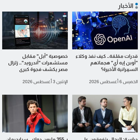
الأخبار
قدرات مقلقة.. كيف نفذ وكلاء
خصوصية "آبل" مقابل
"أوبن إيه أي" هجماتهم
مستشعرات "أندرويد".. زلزال
السيبرانية الأخيرة؟
مصر يكشف فجوة كبرى
الخميس 6 أغسطس 2026
الإثنين 3 أغسطس 2026
دراسة: الرجال يتفوقون على
بـ 355 مليون دولار.. سبايدرمان