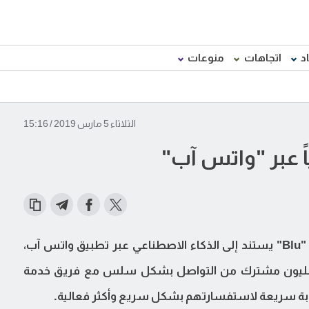
د
اتجاهات
منوعات
الثلاثاء 5 مارس 2019 / 15:16
ً عبر "واتس آب"
أطلقت شركة "دو" مساعداً افتراضياً يحمل اسم "Blu" يستند إلى الذكاء الاصطناعي عبر تطبيق واتس آب،
كين مختلف شرائح عملائها البالغ عددهم 9 مليون مشترك من التواصل بشكل سلس مع فريق خدمة
وبة سريعة لاستفسارتهم بشكل سريع وأكثر فعالية.