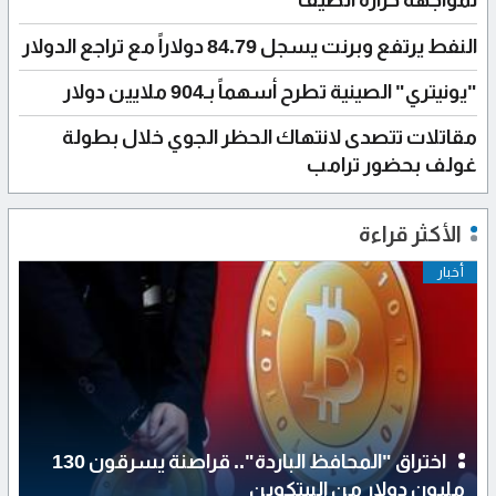
لمواجهة حرارة الصيف
النفط يرتفع وبرنت يسجل 84.79 دولاراً مع تراجع الدولار
"يونيتري" الصينية تطرح أسهماً بـ904 ملايين دولار
مقاتلات تتصدى لانتهاك الحظر الجوي خلال بطولة
غولف بحضور ترامب
الأكثر قراءة
أخبار
اختراق "المحافظ الباردة".. قراصنة يسرقون 130
مليون دولار من البيتكوين