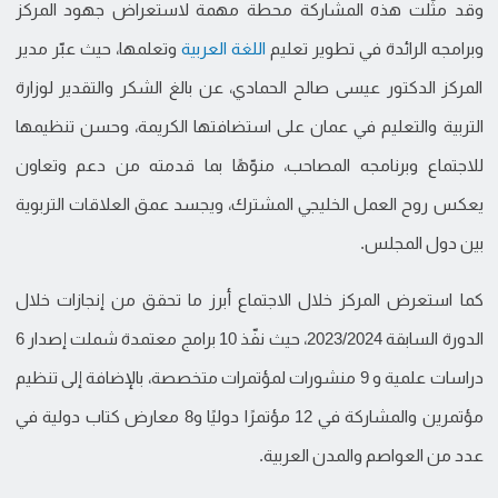
وقد مثّلت هذه المشاركة محطة مهمة لاستعراض جهود المركز
وبرامجه الرائدة في تطوير تعليم
اللغة العربية
وتعلمها، حيث عبّر مدير
المركز الدكتور عيسى صالح الحمادي، عن بالغ الشكر والتقدير لوزارة
التربية والتعليم في عمان على استضافتها الكريمة، وحسن تنظيمها
للاجتماع وبرنامجه المصاحب، منوّهًا بما قدمته من دعم وتعاون
يعكس روح العمل الخليجي المشترك، ويجسد عمق العلاقات التربوية
بين دول المجلس.
كما استعرض المركز خلال الاجتماع أبرز ما تحقق من إنجازات خلال
الدورة السابقة 2023/2024، حيث نفّذ 10 برامج معتمدة شملت إصدار 6
دراسات علمية و 9 منشورات لمؤتمرات متخصصة، بالإضافة إلى تنظيم
مؤتمرين والمشاركة في 12 مؤتمرًا دوليًا و8 معارض كتاب دولية في
عدد من العواصم والمدن العربية.