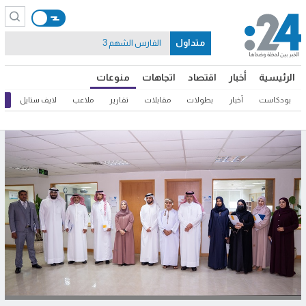
متداول
الفارس الشهم 3
الرئيسية
أخبار
اقتصاد
اتجاهات
منوعات
بودكاست
أخبار
بطولات
مقابلات
تقارير
ملاعب
لايف ستايل
ثق