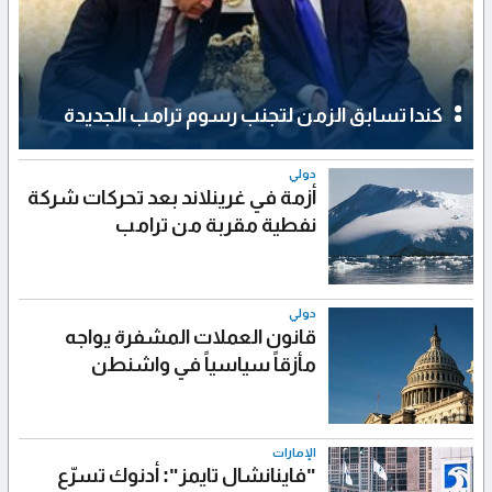
كندا تسابق الزمن لتجنب رسوم ترامب الجديدة
دولي
أزمة في غرينلاند بعد تحركات شركة
نفطية مقربة من ترامب
دولي
قانون العملات المشفرة يواجه
مأزقاً سياسياً في واشنطن
الإمارات
"فاينانشال تايمز": أدنوك تسرّع