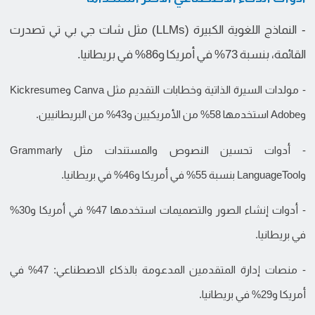
- النماذج اللغوية الكبيرة (LLMs) مثل شات جي بي تي تصدرت
القائمة، بنسبة 73% في أمريكا و86% في بريطانيا.
- مولدات السيرة الذاتية وخطابات التقديم مثل Canva وKickresume
وAdobe استخدمها 58% من الأمريكيين و43% من البريطانيين.
- أدوات تحسين النصوص والمستندات مثل Grammarly
وLanguageTool بنسبة 55% في أمريكا و46% في بريطانيا.
- أدوات إنشاء الصور والتصميمات استخدمها 47% في أمريكا و30%
في بريطانيا.
- منصات إدارة المتقدمين المدعومة بالذكاء الاصطناعي: 47% في
أمريكا و29% في بريطانيا.