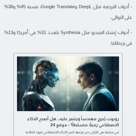
- أدوات الترجمة مثل DeepL وGoogle Translate، بنسبة 45% و38%
على التوالي.
- أدوات إنشاء الفيديو مثل Synthesia بلغت: 31% في أمريكا و13%
في بريطانيا.
روبوت يُحرج مهندساً ويتنمر عليه.. هل أصبح الذكاء
الاصطناعي زميلاً متسلطاً؟ - موقع 24
في سابقة هي الأولى من نوعها، كسر الذكاء الاصطناعي قيود الطاعة