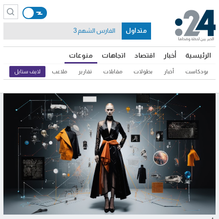
متداول
الفارس الشهم 3
الرئيسية
أخبار
اقتصاد
اتجاهات
منوعات
بودكاست
أخبار
بطولات
مقابلات
تقارير
ملاعب
لايف ستايل
ثق