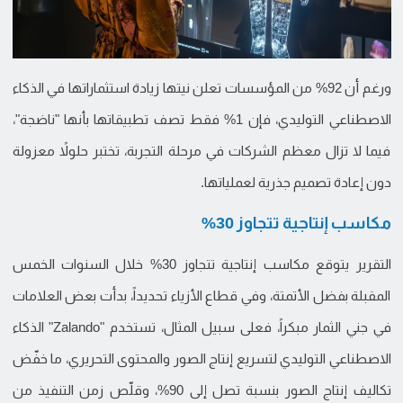
ورغم أن 92% من المؤسسات تعلن نيتها زيادة استثماراتها في الذكاء
الاصطناعي التوليدي، فإن 1% فقط تصف تطبيقاتها بأنها "ناضجة"،
فيما لا تزال معظم الشركات في مرحلة التجربة، تختبر حلولاً معزولة
دون إعادة تصميم جذرية لعملياتها.
مكاسب إنتاجية تتجاوز 30%
التقرير يتوقع مكاسب إنتاجية تتجاوز 30% خلال السنوات الخمس
المقبلة بفضل الأتمتة، وفي قطاع الأزياء تحديداً، بدأت بعض العلامات
في جني الثمار مبكراً، فعلى سبيل المثال، تستخدم "Zalando" الذكاء
الاصطناعي التوليدي لتسريع إنتاج الصور والمحتوى التحريري، ما خفّض
تكاليف إنتاج الصور بنسبة تصل إلى 90%، وقلّص زمن التنفيذ من