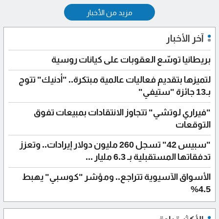
مزيد من الأخبار
آخر الأخبار
بريطانيا توسّع العقوبات على كيانات روسية
لتميزها بتقديم فعاليات عالمية مبتكرة.. "أدنيك" تتوج
بـ13 جائزة "ستيفي"
"فيراري لوتشي" تتجاوز الانتقادات بمبيعات تفوق
التوقعات
"سبيس 42" تسجل 260 مليون دولار إيرادات.. وتعزز
تدفقاتها المستقبلية بـ 6.3 مليار ...
الأسواق الآسيوية تتراجع.. ومؤشر "كوسبي" يهبط
4.5%