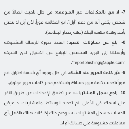
7- لا تثق بالمكالمات غير المتوقعة:
في حال تلقيت اتصالًا من
شخص يدّعي أنه من دعم "آبل"، انهِ المكالمة فوراً، لأن آبل لا تتصل
بأحد، وهذه مهمة البنك (جهة إصدار البطاقة).
8- ابلغ عن محاولات التصيد:
التقط صورة للرسالة المشبوهة
وأرسلها إلى البريد المخصص للإبلاغ عن الاحتيال لدى الشركة
".
reportphishing@apple.com
"
9- غيّر كلمة المرور عند الشك:
في حال وجود أي شبهة اختراق، قم
فوراً بتحديث كلمة مرور حسابك واستخدم مدير كلمات مرور موثوق.
10- راجع سجل المشتريات:
عبر تطبيق الإعدادات عن طريق النقر
على اسمك في الأعلى، ثم تحديد الوسائط والمشتريات > عرض
الحساب > سجل المشتريات - سيوضح ذلك إذا كانت هناك بالفعل أي
معاملات مشبوهة على حسابك أم لا.