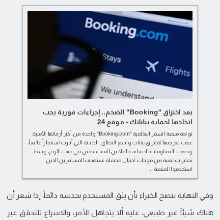
بعد اختراق "Booking" الضخم.. إجراءات فورية يجب
اتخاذها لحماية بياناتك - موقع 24
تواجه منصة السفر العالمية "Booking.com" واحدة من أكبر أزماتها الأمنية،
عقب تعرضها لاختراق بيانات واسع النطاق. الحادثة التي أثارت استنفاراً عالمياً،
وضعت المعلومات الحساسة لملايين المستخدمين في مهب الريح، وسط
تحذيرات تقنية من موجات احتيال محتملة تستهدف المسافرين الذين
استخدموا المنصة ...
وفي النهاية ينصح الخبراء بأن يثق المستخدم بحدسه دائماً، إذا شعر أن
هناك شيئاً غير طبيعي، عليه ألا يتجاهل الأمر، والاسراع للتحقق عبر