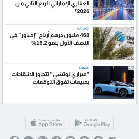
العقاري الإماراتي الربع الثاني من
2026؟
الإمارات
468 مليون درهم أرباح "إمباور" في
النصف الأول بنمو 16.2%
اقتصاد
"فيراري لوتشي" تتجاوز الانتقادات
بمبيعات تفوق التوقعات