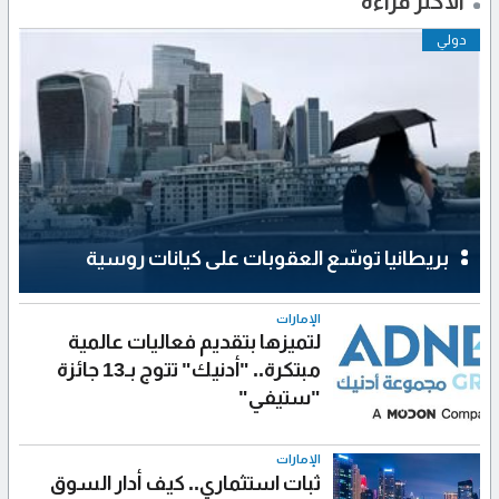
الأكثر قراءة
دولي
بريطانيا توسّع العقوبات على كيانات روسية
الإمارات
لتميزها بتقديم فعاليات عالمية
مبتكرة.. "أدنيك" تتوج بـ13 جائزة
"ستيفي"
الإمارات
ثبات استثماري.. كيف أدار السوق