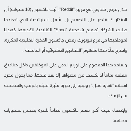
خلال عرض تقديمي مع فريق "Reddit"، أثبت جاكسون (10 سنوات) أن
الابتكار لا يقتصر على التصميم بل يشمل استراتيجية البيع، فعندما
طلبت الشركة تصميم شخصية "Snoo" التقليدية لتقديمها كهدايا
لموظفيها في فرع نيويورك، رفض جاكسون الفكرة التقليدية المكررة،
واقترح بدلاً منها مفهوم "الصناديق العشوائية أو الغامضة".
ويعتمد هذا المفهوم على توزيع الدمى على الموظفين داخل صناديق
مغلقة تماماً لا تكشف عن محتواها إلا بعد فتحها، مما يحول مجرد
استلام "هدية عمل" روتينية إلى تجربة مثيرة مليئة بالترقب والمنافسة
بين الزملاء.
ولإضفاء قيمة أكبر، صمم جاكسون نظاماً للندرة يتضمن مستويات
مختلفة: