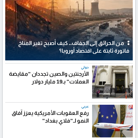
من الحرائق إلى الجفاف.. كيف أصبح تغير المناخ
فاتورة ثابتة على اقتصاد أوروبا؟
دولي
الأرجنتين والصين تجددان "مقايضة
العملات" بـ19 مليار دولار
عربي
رفع العقوبات الأمريكية يعزز آفاق
النمو لـ"فلاي بغداد"