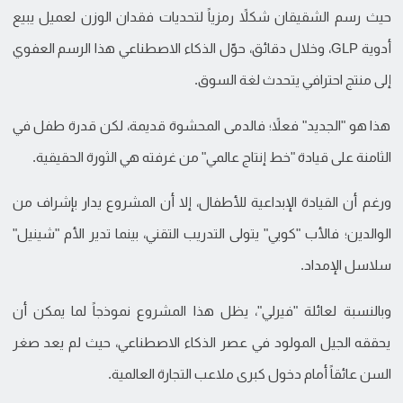
حيث رسم الشقيقان شكلاً رمزياً لتحديات فقدان الوزن لعميل يبيع
أدوية GLP، وخلال دقائق، حوّل الذكاء الاصطناعي هذا الرسم العفوي
إلى منتج احترافي يتحدث لغة السوق.
هذا هو "الجديد" فعلاً؛ فالدمى المحشوة قديمة، لكن قدرة طفل في
الثامنة على قيادة "خط إنتاج عالمي" من غرفته هي الثورة الحقيقية.
ورغم أن القيادة الإبداعية للأطفال، إلا أن المشروع يدار بإشراف من
الوالدين؛ فالأب "كوبي" يتولى التدريب التقني، بينما تدير الأم "شينيل"
سلاسل الإمداد.
وبالنسبة لعائلة "فيرلي"، يظل هذا المشروع نموذجاً لما يمكن أن
يحققه الجيل المولود في عصر الذكاء الاصطناعي، حيث لم يعد صغر
السن عائقاً أمام دخول كبرى ملاعب التجارة العالمية.