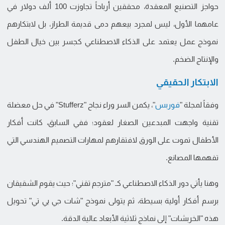
حواجز التصنيع المعقدة، محققين أرباحاً تجاوزت 100 ألف دولار في
عامهما الأول، ليس لمجرد بيعهم دمى قديمة الطراز، بل لابتكارهم
نموذج عمل يعتمد على الذكاء الاصطناعي كجسر بين خيال الطفل
والإنتاج الضخم.
الابتكار الحقيقي
وفقاً لمجلة "
فوربس
"، يكمن السر وراء نجاح "Stufferz" في حل معضلة
تقنية واجهت المبدعين الصغار لعقود؛ ففي السابق، كانت أفكار
الأطفال تموت على الورق لافتقارهم لمهارات التصميم الهندسي التي
تفهمها المصانع.
وهنا يأتي دور الذكاء الاصطناعي كـ "مترجم تقني"؛ حيث يقوم الشقيقان
برسم أفكار أولية بسيطة، ثم يتولى نموذج "شات جي بي تي" تحويل
هذه "الخربشات" إلى نماذج ثلاثية الأبعاد عالية الدقة.