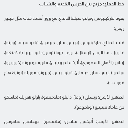
خط الدفاع: مزيج بين الحرس القديم والشباب
يقود ماركينيوس وتياغو سيلفا الدفاع، مع بروز أسماء شابة مثل فيتور
ريس:
قلب الدفاع: ماركينيوس (باريس سان جيرمان)، تياغو سيلفا (بورتو)،
غابرييل ماغاليس (آرسنال)، بريمر (يوفنتوس)، ليو بيريرا (فلامنغو)،
إيبانيز (الأهلي السعودي)، أليكساندرو (ليل)، فابريسيو برونو (كروزيرو)،
بيرالدو (باريس سان جيرمان)، فيتور ريس (جيرونا)، موريلو (نوتينغهام
فورست).
الظهير الأيمن: ويسلي (روما)، دانيلو (فلامينغو)، باولو هنريك (فاسكو
دي غاما)، فيتينيو (بوتافوغو).
الظهير الأيسر: أليكس ساندرو (فلامنغو)، دوغلاس سانتوس