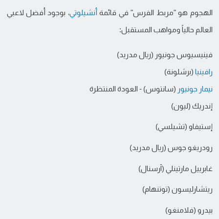
الهجوم هو "مربط الفرس" في قائمة
أنشيلوتي
، بوجود أفضل لاعبي
العالم حالياً ومواهب المستقبل:
فينيسيوس جونيور (ريال مدريد)
رافينيا
(برشلونة)
نيمار جونيور
(سانتوس) - العودة المنتظرة
إندريك (ليون)
إستيفاو (تشيلسي)
رودريغو جوس (ريال مدريد)
غابرييل مارتينلي (آرسنال)
ريتشارليسون (توتنهام)
بيدرو (فلامنغو)