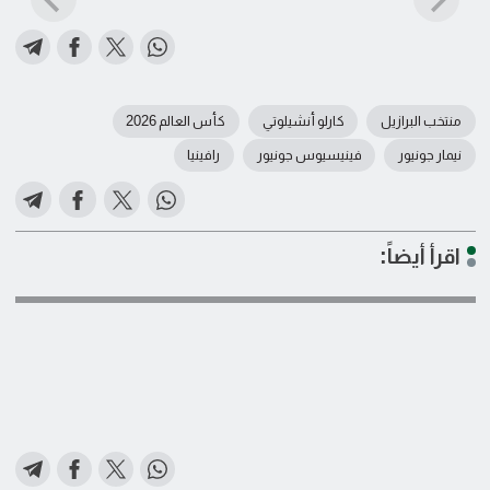
منتخب البرازيل
كارلو أنشيلوتي
كأس العالم 2026
نيمار جونيور
فينيسيوس جونيور
رافينيا
اقرأ أيضاً: