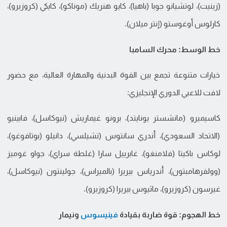
(زينيت)، لوتشيانو جوبا (باهيا)، كايو هنريك (موناكو)، كايكي (كروزيرو)،
كارلوس أوغوستو (إنتر ميلان).
خط الوسط: محرك السامبا
خيارات متنوعة تجمع بين القوة البدنية والمهارة العالية، مع حضور
لافت للاعبي الدوري الإنجليزي:
كاسيميرو (مانشستر يونايتد)، برونو غيماريش (نيوكاسل)، فابينيو
(الاتحاد السعودي)، أندري سانتوس (تشيلسي)، دانيلو (بوتافوغو)،
لوكاس باكيتا (فلامنغو)، غابرييل سارا (غلطة سراي)، جواو غوميز
(وولفرهامبتون)، أندرياس بيريرا (بالميراس)، جولينتون (نيوكاسل)،
غيرسون (كروزيرو)، ماثيوس بيريرا (كروزيرو).
خط الهجوم: قوة ضاربة بقيادة
فينيسوس
ونيمار