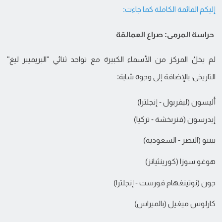
إليكم القائمة الكاملة كما جاءت:
حراسة المرمى: صراع العمالقة
لم يخلُ المركز من الأسماء الكبيرة مع تواجد ثنائي "البريميير ليغ"
التاريخي، بالإضافة إلى وجوه شابة:
أليسون (ليفربول - إنجلترا)
إيدرسون (فنربخشة - تركيا)
بينتو (النصر - السعودية)
هوغو سوزا (كورينثيانز)
جون (نوتينغهام فورست - إنجلترا)
كارلوس ميغيل (بالميراس)