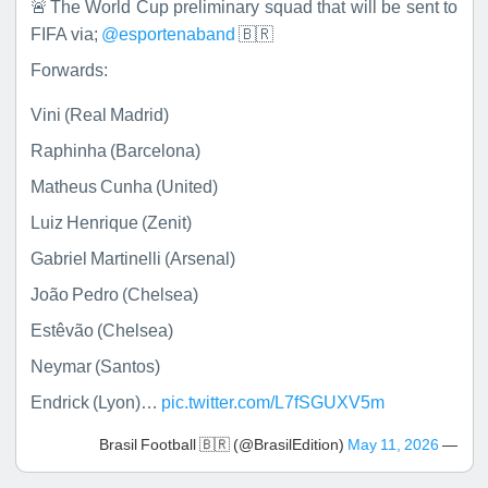
🚨The World Cup preliminary squad that will be sent to
FIFA via;
@esportenaband
🇧🇷
Forwards:
Vini (Real Madrid)
Raphinha (Barcelona)
Matheus Cunha (United)
Luiz Henrique (Zenit)
Gabriel Martinelli (Arsenal)
João Pedro (Chelsea)
Estêvão (Chelsea)
Neymar (Santos)
Endrick (Lyon)…
pic.twitter.com/L7fSGUXV5m
May 11, 2026
— Brasil Football 🇧🇷 (@BrasilEdition)