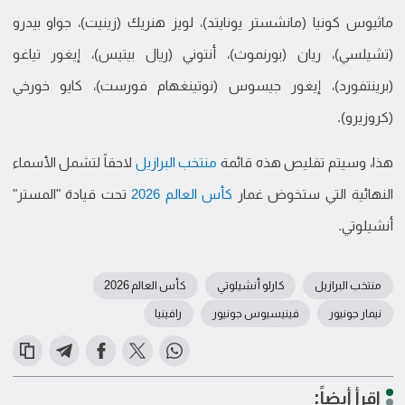
ماثيوس كونيا (مانشستر يونايتد)، لويز هنريك (زينيت)، جواو بيدرو
(تشيلسي)، ريان (بورنموث)، أنتوني (ريال بيتيس)، إيغور تياغو
(برينتفورد)، إيغور جيسوس (نوتينغهام فورست)، كايو خورخي
(كروزيرو).
هذا، وسيتم تقليص هذه قائمة
منتخب البرازيل
لاحقاً لتشمل الأسماء
النهائية التي ستخوض غمار
كأس العالم 2026
تحت قيادة "المستر"
أنشيلوتي.
منتخب البرازيل
كارلو أنشيلوتي
كأس العالم 2026
نيمار جونيور
فينيسيوس جونيور
رافينيا
اقرأ أيضاً: