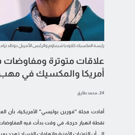
رئيسة المكسيك كلاوديا شينباوم والرئيس الأمريكي دونالد ترا
علاقات متوترة ومفاوضات شائ
أمريكا والمكسيك في مهب ا
24 ـ محمد طارق
أفادت مجلة "فورين بوليسي" الأمريكية، بأن العل
إلى أن التوترات الأمنية واتهامات الفساد تهدد بع