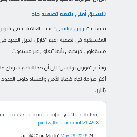
تنسيق أمني يتبعه تصعيد حاد
بحسب "
فورين بوليسي
"، بدت العلاقات في فبراي
المكسيكية في تصفية زعيم "كارتل الجيل الجديد 
مسؤولون أمريكيون بأنها "تعاون غير مسبوق".
وتشير "فورين بوليسي" إلى أن هذا التناغم سرعان ما ت
(أيار).
منظمات تلاحق ترامب بسبب صفقة عملاقة بين Dell
pic.twitter.com/mofIZF45t8
May 29, 2026
— 24.ae (@20fourMedia)