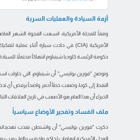
أزمة السيادة والعمليات السرية
وفقاً للمجلة الأمريكية، اتسعت الفجوة الشهر الما
الأمريكية (CIA) في حادث سيارة أثناء عمل
حكومة الرئيسة كلوديا شينباوم انتهاكاً محتملاً للسياد
وتوضح "فورين بوليسي" أن شينباوم، التي حاولت است
النفط إلى كوبا، وضعت خطاً أحمر واضحاً يرفض أي تدخ
الخبراء أن هذا العام هو الأصعب في تاريخ العلاقات الثنا
ملف الفساد وتفجير الأوضاع سياسياً
ذكرت "فورين بوليسي" أن واشنطن نفذت تهديداته
العدل الأمريكية اتهامات لحاكم ولاية سينالوا، روبن ر