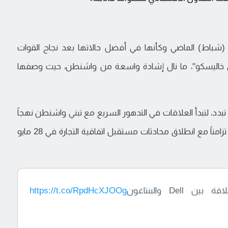
ر (شباط) الماضي وكأنها في أفضل حالاتها بعد نجاح القوات
في خاليسكو"، ما نال إشادة واسعة من واشنطن، حيث وصفها
بدد، لتبدأ العلاقات في التدهور السريع مع تبني واشنطن نهجاً
أكثر صرامة تجاه قضايا الأمن والفساد جنوب الحدود، تزامناً مع انطلاق محادثات مستقبل اتفاقية التجارة في 28 مايو
 والبنتاغون
https://t.co/RpdHcXJOOg