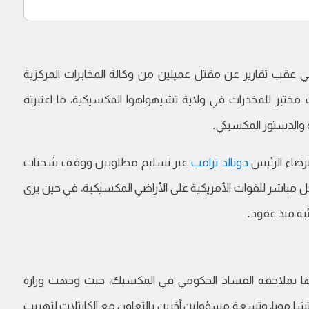
ضي عقب تقارير عن مقتل عميلين من وكالة المخابرات المركزية
ية لتفكيك مختبر للمخدرات في ولاية تشيهواهوا المكسيكية، ما اعتبرته
ة والدستور المكسيكي.
رضاء الرئيس
دونالد ترامب
عبر تسليم مطلوبين ووقف شحنات
ل مباشر للقوات الأمريكية على الأراضي المكسيكية، في حين يرى
ئية منذ عقود.
ا بملاحقة الفساد الحكومي في المكسيك، حيث وجهت وزارة
وتشا مويا، وتسعة مسؤولين آخرين بالتعاون مع الكارتلات لتهريب