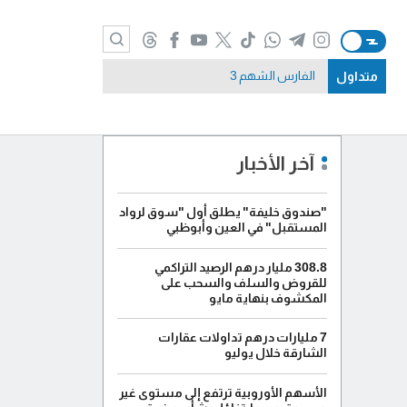
متداول
الفارس الشهم 3
آخر الأخبار
"صندوق خليفة" يطلق أول "سوق لرواد
المستقبل" في العين وأبوظبي
308.8 مليار درهم الرصيد التراكمي
للقروض والسلف والسحب على
المكشوف بنهاية مايو
7 مليارات درهم تداولات عقارات
الشارقة خلال يوليو
الأسهم الأوروبية ترتفع إلى مستوى غير