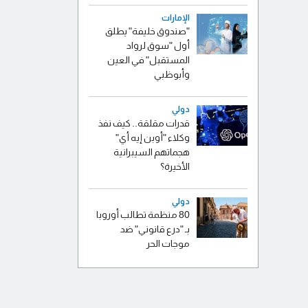
الإمارات
"صندوق خليفة" يطلق
أول "سوق لرواد
المستقبل" في العين
وأبوظبي
دولي
قدرات مقلقة.. كيف نفذ
وكلاء "أوبن إيه أي"
هجماتهم السيبرانية
الأخيرة؟
دولي
80 منظمة تطالب أوروبا
بـ "درع قانوني" ضد
موجات الحر