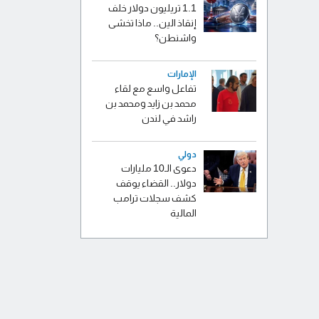
1.1 تريليون دولار خلف
إنقاذ الين.. ماذا تخشى
واشنطن؟
الإمارات
تفاعل واسع مع لقاء
محمد بن زايد ومحمد بن
راشد في لندن
دولي
دعوى الـ10 مليارات
دولار.. القضاء يوقف
كشف سجلات ترامب
المالية