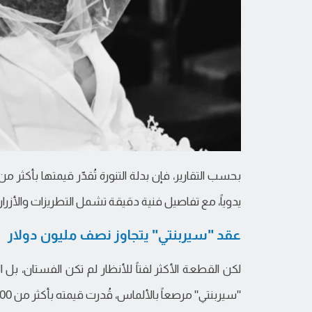
يدوياً، مع تفاصيل فنية دقيقة تشمل التطريزات والأزرا
عقد "سيربنتي" يتجاوز نصف مليون دولار
"سيربنتي" مرصعاً بالألماس، قُدرت قيمته بأكثر من 500 ألف دولار، وفق "