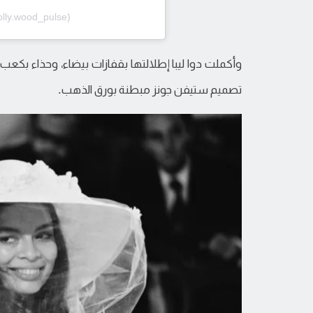
lly.wood_pulse)
وأكملت دوا ليبا إطلالتها بقفازات بيضاء، وحذاء بكع
تصميم ستيفن جونز مبطنة بورق الذهب.