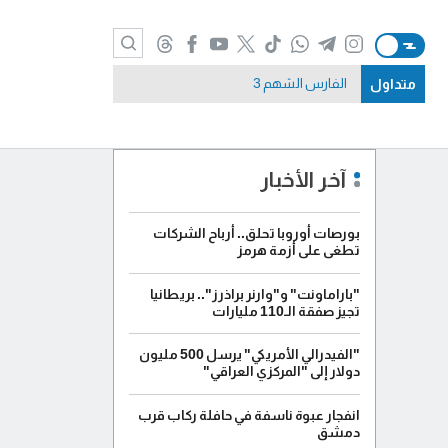
متداول
الفارس الشهم 3
آخر الأخبار
بورصات أوروبا تحلق.. أرباح الشركات
تطغى على أزمة هرمز
"باراماونت" و"وارنر براذرز".. بريطانيا
تجيز صفقة الـ110 مليارات
"الفيدرالي الأمريكي" يرسل 500 مليون
دولار إلى "المركزي العراقي"
انفجار عبوة ناسفة في حافلة ركاب قرب
دمشق