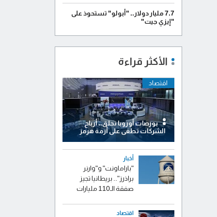
7.7 مليار دولار.. "أبولو" تستحوذ على
"إيزي جيت"
الأكثر قراءة
اقتصاد
بورصات أوروبا تحلق.. أرباح
الشركات تطغى على أزمة هرمز
أخبار
"باراماونت" و"وارنر
براذرز".. بريطانيا تجيز
صفقة الـ110 مليارات
اقتصاد