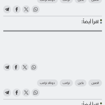
اقرأ أيضاً:
الصين
بكين
ترامب
دونالد ترامب
اقرأ أيضاً: