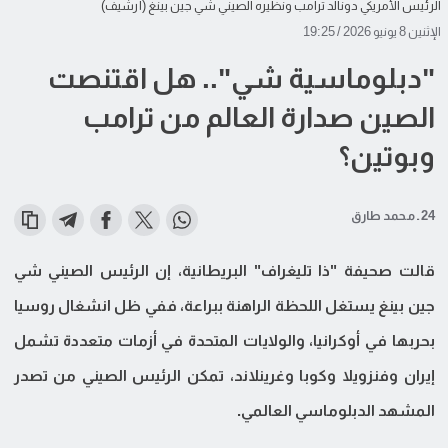
الرئيس الأمريكي دونالد ترامب ونظيره الصيني شي جين بينغ (أرشيف)
الإثنين 8 يونيو 2026 / 19:25
"دبلوماسية شي".. هل اقتنصت
الصين صدارة العالم من ترامب
وبوتين؟
24 ـ محمد طارق
قالت صحيفة "ذا تليغراف" البريطانية، إن الرئيس الصيني شي
جين بينغ يستغل اللحظة الراهنة ببراعة، ففي ظل انشغال روسيا
بحربها في أوكرانيا، والولايات المتحدة في أزمات متعددة تشمل
إيران وفنزويلا وكوبا وغرينلاند، تمكن الرئيس الصيني من تصدر
المشهد الدبلوماسي العالمي.