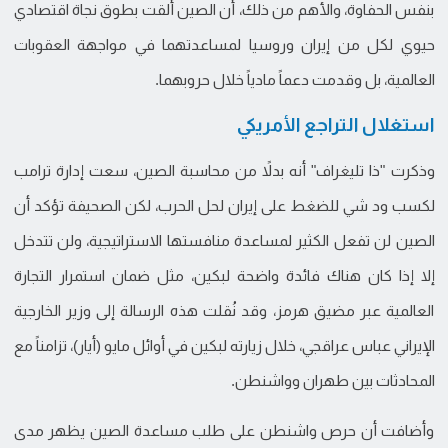
بنفس الحفاوة، والأهم من ذلك، أن الصين ألقت بطوق نجاة اقتصادي
حيوي لكل من إيران وروسيا لمساعدتهما في مواجهة العقوبات
العالمية، بل وقدمت دعماً مادياً خلال حروبهما.
استغلال التراجع الأمريكي
وذكرت "ذا تليغراف" أنه بدلاً من محاسبة الصين، سعت إدارة ترامب
لكسب ود شي للضغط على إيران لحل الحرب، لكن الصحيفة تؤكد أن
الصين لن تفعل الكثير لمساعدة منافستها الاستراتيجية، ولن تتدخل
إلا إذا كان هناك فائدة واضحة لبكين، مثل ضمان استمرار التجارة
العالمية عبر مضيق هرمز، وقد نُقلت هذه الرسالة إلى وزير الخارجية
الإيراني عباس عراقجي، خلال زيارته لبكين في أوائل مايو (أيار)، تزامناً مع
المحادثات بين طهران وواشنطن.
وأضافت أن حرص واشنطن على طلب مساعدة الصين يظهر مدى