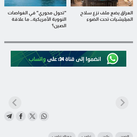
العراق يضع ملف نزع سلاح
"تحول محوري" في الغواصات
الميليشيات تحت الضوء
النووية الأمريكية.. ما علاقة
الصين؟
الصين
بكين
ترامب
دونالد ترامب