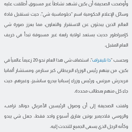
وأوضحت الصحيفة أن بكين تشهد نشاطاً غير مسبوق، أطلقت عليه
وسائل الإعلام الحكومية اسم "دبلوماسية شي"، حيث تستقبل قادة
العالم الذين يبحثون عن الاستقرار والتعاون، مما يعزز صورة شي
كإمبراطور حديث يستعد لولاية رابعة غير مسبوقة تبدأ في خريف
العام المقبل.
وبحسب "
ذا تليغراف
"، استضاف شي هذا العام نحو 20 زعيماً عالمياً في
بكين، من بينهم رئيس الوزراء البريطاني كير ستارمر، ومستشار ألمانيا
فريدرش ميرتس، ورئيس وزراء إسبانيا بيدرو سانشيز، وغيرهم، حيث
جاء كل منهم بمطالب محددة.
ولفتت الصحيفة إلى أن وصول الرئيسين الأمريكي دونالد ترامب،
والروسي فلاديمير بوتين بفارق أسبوع واحد فقط، جعل شي يبدو
وكأنه الرجل الذي يسعى الجميع للتحدث إليه.