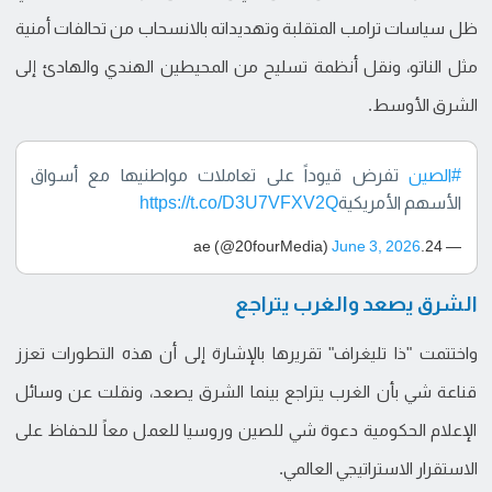
ظل سياسات ترامب المتقلبة وتهديداته بالانسحاب من تحالفات أمنية
مثل الناتو، ونقل أنظمة تسليح من المحيطين الهندي والهادئ إلى
الشرق الأوسط.
#الصين
تفرض قيوداً على تعاملات مواطنيها مع أسواق
الأسهم الأمريكية
https://t.co/D3U7VFXV2Q
June 3, 2026
— 24.ae (@20fourMedia)
الشرق يصعد والغرب يتراجع
واختتمت "ذا تليغراف" تقريرها بالإشارة إلى أن هذه التطورات تعزز
قناعة شي بأن الغرب يتراجع بينما الشرق يصعد، ونقلت عن وسائل
الإعلام الحكومية دعوة شي للصين وروسيا للعمل معاً للحفاظ على
الاستقرار الاستراتيجي العالمي.