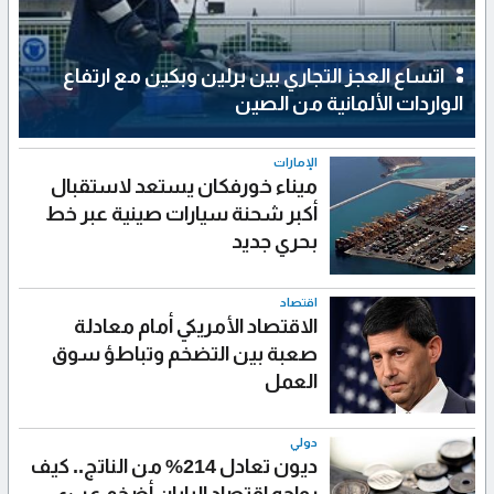
اتساع العجز التجاري بين برلين وبكين مع ارتفاع
الواردات الألمانية من الصين
الإمارات
ميناء خورفكان يستعد لاستقبال
أكبر شحنة سيارات صينية عبر خط
بحري جديد
اقتصاد
الاقتصاد الأمريكي أمام معادلة
صعبة بين التضخم وتباطؤ سوق
العمل
دولي
ديون تعادل 214% من الناتج.. كيف
يواجه اقتصاد اليابان أضخم عبء