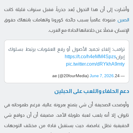
وأشارت إلى أن هذا التحول يُعد جذرياً، فقبل سنوات قليلة كانت
الصين
منبوذة عالمياً بسبب جائحة كورونا واتهامات بانتهاك حقوق
الإنسان، فضلاً عن خلافاتها الحادة مع الغرب.
ترامب: إلغاء تجميد الأصول أو رفع العقوبات يرتبط بسلوك
إيران
https://t.co/h4eMM4Spzs
pic.twitter.com/dRYkhA9mty
June 7, 2026
— 24.ae (@20fourMedia)
دعم الحلفاء واللعب على الحبلين
وأوضحت الصحيفة أن شي يتمتع بمرونة عالية، فرغم طموحاته في
تايوان، إلا أنه يلعب لعبة طويلة الأمد، مضيفة أن أن دوافع شي
الحقيقية تظل غامضة، حيث يستقبل قادة من مختلف التوجهات