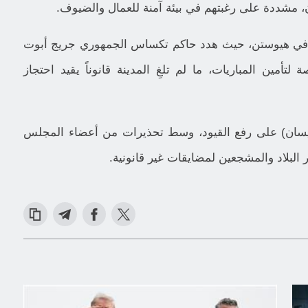
، مشددة على رغبتهم في بيئة آمنة للعمال والضيوف.
ي في هيوستن، حيث هدد حاكم تكساس الجمهوري جريج أبوت
لايين دولار مخصصة لتأمين المباريات، ما لم تلغِ المدينة قانوناً يقيد احتجاز
يسان) على رفع القيود، وسط تحذيرات من أعضاء المجلس
بلاد والمشجعين لمضايقات غير قانونية.