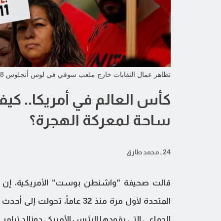
تظاهر عمال النقابات خارج ملعب سوفي في لوس أنجلوس 18 مايو
كأس العالم في أمريكا.. كي
ساحة لمعركة الهجرة؟
24 ـ محمد طارق
قالت صحيفة "واشنطن بوست" الأمريكية، إن بط
المتحدة لأول مرة منذ 32 عاما
الجماعي التي يقودها الرئيس الأمريكي دونالد ترا