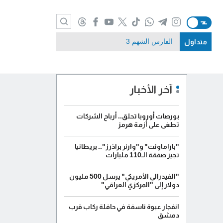
متداول
الفارس الشهم 3
آخر الأخبار
بورصات أوروبا تحلق.. أرباح الشركات
تطغى على أزمة هرمز
"باراماونت" و"وارنر براذرز".. بريطانيا
تجيز صفقة الـ110 مليارات
"الفيدرالي الأمريكي" يرسل 500 مليون
دولار إلى "المركزي العراقي"
انفجار عبوة ناسفة في حافلة ركاب قرب
دمشق