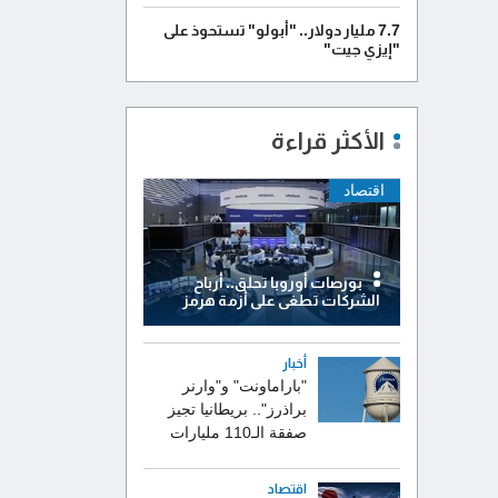
7.7 مليار دولار.. "أبولو" تستحوذ على
"إيزي جيت"
الأكثر قراءة
اقتصاد
بورصات أوروبا تحلق.. أرباح
الشركات تطغى على أزمة هرمز
أخبار
"باراماونت" و"وارنر
براذرز".. بريطانيا تجيز
صفقة الـ110 مليارات
اقتصاد