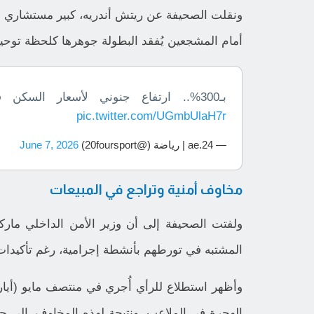
ونقلت الصحيفة عن ريتش أندريه، كبير مستشاري ا
أمام المشجعين يُفقد البطولة جوهرها كلحظة توحيد 
بـ300%.. ارتفاع جنوني لأسعار السكن في مدن
pic.twitter.com/UGmbUlaH7r
— 24.ae | رياضة (@20foursport)
June 7, 2026
مخاوف أمنية وتراجع في المبيعات
ولفتت الصحيفة إلى أن وزير الأمن الداخلي مارك
المشتبه في تورطهم بأنشطة إجرامية، رغم تأكيدا
الهجرة في الملاعب، ونتيجة لهذه المخاوف، إلى جا