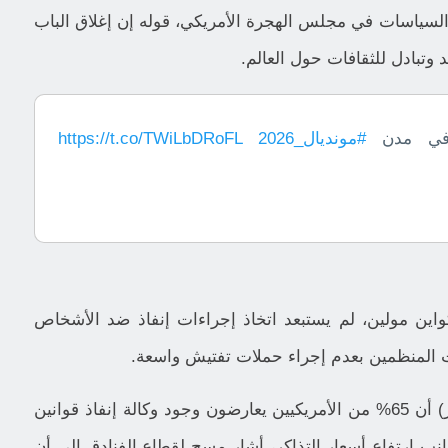
لسياسات في مجلس الهجرة الأمريكي، قوله إن إغلاق الباب
وتبادل للثقافات حول العالم.
#مونديال_2026
https://t.co/TWiLbDRoFL
واين مولين، لم يستبعد اتخاذ إجراءات إنفاذ ضد الأشخاص
ت المنظمين بعدم إجراء حملات تفتيش واسعة.
وأظهر استطلاع للرأي أُجري في منتصف مايو (أيار) أن 65% من الأمريكيين يعارضون وجود وكالة إنفاذ قوانين
نب ارتفاع أسعار التذاكر، أشار مسح لقطاع الفنادق إلى أن