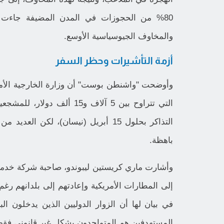
80% من الحجوزات في المدن المضيفة جاءت أق
والمخاوف الجيوسياسية الأوسع.
أزمة التأشيرات وحظر السفر
وأوضحت "واشنطن بوست" أن وزارة الخارجية الأمر
التي تتراوح بين 5 آلاف و5
التذاكر بحلول 15 أبريل (نيسان)، لكن
باهظة.
وأشارت ماري كريستين ليبوندو، صاحبة شركة خدما
إلى المطارات الأمريكية وإعادتهم إلى بلدانهم رغم
في بيان لها أن الزوار الدوليين الذين يدخلون 
المستهدفين هم المتواجدون بشكل غير قانوني فقط