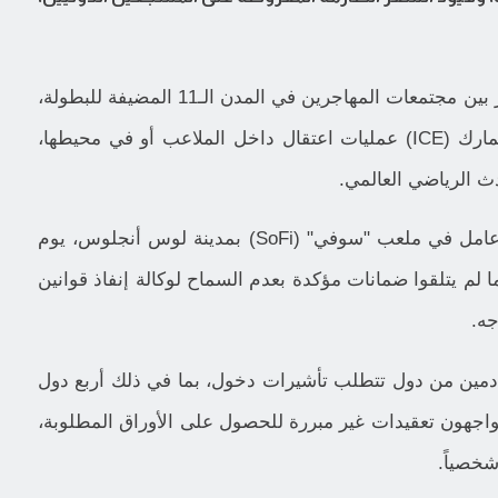
وأوضحت الصحيفة أن المخاوف تتصاعد بشكل كبير بين مجتمعات المهاجرين في المدن الـ11 المضيفة للبطولة،
من احتمالية تنفيذ وكالة إنفاذ قوانين الهجرة والجمارك (ICE) عمليات اعتقال داخل الملاعب أو في محيطها،
ث الرياضي العالمي.
"، صوت أكثر من 2000 عامل في ملعب "سوفي" (SoFi) بمدينة لوس أنجلوس، يوم
م يتلقوا ضمانات مؤكدة بعدم السماح لوكالة إنفاذ قوانين
جه.
ادمين من دول تتطلب تأشيرات دخول، بما في ذلك أربع دول
اجهون تعقيدات غير مبررة للحصول على الأوراق المطلوبة،
شخصياً.