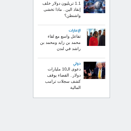
1.1 تريليون دولار خلف
إنقاذ الين.. ماذا تخشى
واشنطن؟
الإمارات
تفاعل واسع مع لقاء
محمد بن زايد ومحمد بن
راشد في لندن
دولي
دعوى الـ10 مليارات
دولار.. القضاء يوقف
كشف سجلات ترامب
المالية