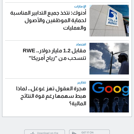
الإمارات
أدنوك: نتخذ جميع التدابير المناسبة
لحماية الموظفين والأصول
والعمليات
اقتصاد
مقابل 1.2 مليار دولار.. RWE
تنسحب من "رياح أمريكا"
تقارير
هجرة العقول تهز غوغل.. لماذا
هبط سهمها رغم قوة النتائج
المالية؟