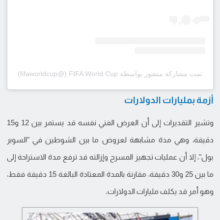
تمت مشاركة منشور بواسطة ‏‎FIFA World Cup‎‏ (@‏‎fifaworldcup‎‏)
أزمة بمليارات الدولارات
وتشير التقديرات إلى أن العرض الفني نفسه قد يستمر بين 12 و15
دقيقة، وهي مدة مشابهة لعروض ما بين الشوطين في "السوبر
بول"، إلا أن عمليات تجهيز المسرح وإزالته قد ترفع مدة الاستراحة إلى
ما بين 25 و30 دقيقة، مقارنة بالمدة المعتادة البالغة 15 دقيقة فقط،
وهو أمر قد يكلف مليارات الدولارات.