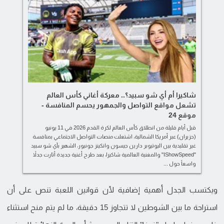
شاكيرا أم أي شو سبيد؟.. معركة أغاني كأس العالم
تشعل مواقع التواصل والجمهور يحسم المنافسة -
موقع 24
قبل أيام قليلة من انطلاق كأس العالم لكرة القدم 2026 في 11 يونيو
(حزيران) عبر أمريكا الشمالية، اشتعلت منصات التواصل الاجتماعي بمنافسة
غير تقليدية بين اليوتيوبر دارين جيسون واتكينز جونيور، الشهير بآي شو سبيد
"IShowSpeed" والمغنية العالمية شاكيرا، بعد طرح أغنية جديدة أثارت جدلاً
واسعاً حول ...
ويكتسب الجدل أهمية إضافية لأن قوانين اللعبة تنص على أن
استراحة ما بين الشوطين لا تتجاوز 15 دقيقة، ما لم يتم منح استثناء