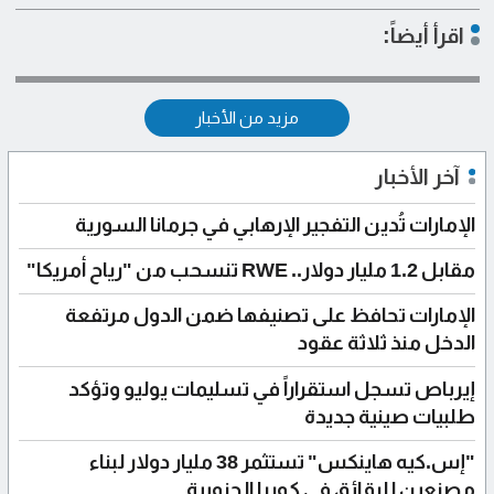
اقرأ أيضاً:
مزيد من الأخبار
آخر الأخبار
الإمارات تُدين التفجير الإرهابي في جرمانا السورية
مقابل 1.2 مليار دولار.. RWE تنسحب من "رياح أمريكا"
الإمارات تحافظ على تصنيفها ضمن الدول مرتفعة
الدخل منذ ثلاثة عقود
إيرباص تسجل استقراراً في تسليمات يوليو وتؤكد
طلبيات صينية جديدة
"إس.كيه هاينكس" تستثمر 38 مليار دولار لبناء
مصنعين للرقائق في كوريا الجنوبية