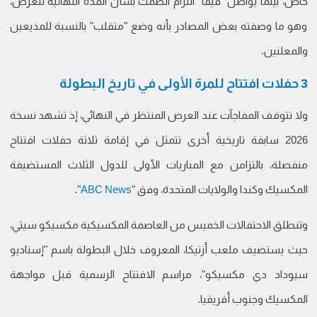
خاص، بينما يواصل "فيفا" التزام الصمت بشأن المدة النهائية للعرض،
وهو ما وصفته بعض المصادر بأنه وضع "متقلب" بالنسبة للمذيعين
والمعلنين.
3 حفلات افتتاح للمرة الأولى في تاريخ البطولة
ولا تتوقف المفاجآت عند العرض المنتظر في النهائي، إذ تشهد نسخة
2026 سابقة تاريخية أخرى تتمثل في إقامة ثلاثة حفلات افتتاح
منفصلة، بالتزامن مع المباريات الأولى للدول الثلاث المستضيفة
المكسيك وكندا والولايات المتحدة، وفق "
ABC News
".
وتنطلق الاحتفالات الخميس من العاصمة المكسيكية مكسيكو سيتي،
حيث يستضيف ملعب أزتيكا، المعروف خلال البطولة باسم "إستاديو
سيوداد دي مكسيكو"، مراسم الافتتاح الرسمية قبل مواجهة
المكسيك وجنوب أفريقيا.