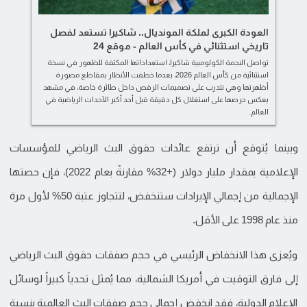
العودة الكبرى لملكة المونديال.. شاكيرا تستعد لفصل
تاريخي استثنائي في كأس العالم - موقع 24
تواصل النجمة الكولومبية شاكيرا، استعداداتها المكثفة للظهور في نسخة
استثنائية من كأس العالم 2026، بعدما خطفت الأنظار بمقاطع مصورة
أظهرتها وهي تتدرب على تصميمات الرقص داخل طائرة خاصة، في مشهد
يعكس حرصها على استغلال كل دقيقة قبل أحد أكبر الأحداث الرياضية في
العالم.
وبينما يُتوقع أن ترتفع عائدات حقوق البث الرياضي للمؤسسات
الإعلامية بمقدار مليار دولار (+32% مقارنةً بعام 2022)، فإن حصتها
الإجمالية من إجمالي الإيرادات ستنخفض، لتتجاوز عتبة 50% لأول مرة
منذ عام 1998 على الأقل.
ويُعزى هذا الانخفاض الرئيسي في حجم صفقات حقوق البث الرياضي
إلى فارق التوقيت في أمريكا الشمالية، مما يُمثل تحدياً كبيراً لوسائل
الإعلام الدولية، فقد انخفض إجمالي حجم صفقات البث العالمية بنسبة