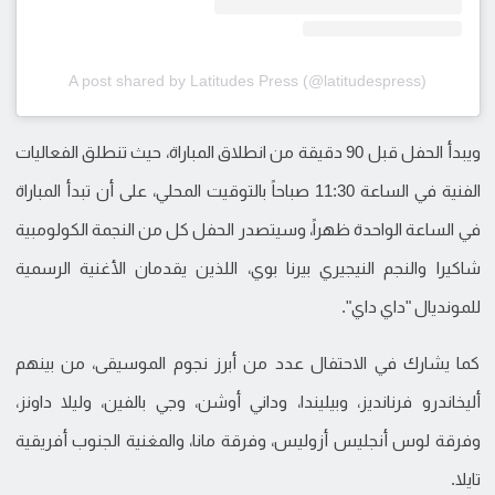
A post shared by Latitudes Press (@latitudespress)
ويبدأ الحفل قبل 90 دقيقة من انطلاق المباراة، حيث تنطلق الفعاليات
الفنية في الساعة 11:30 صباحاً بالتوقيت المحلي، على أن تبدأ المباراة
في الساعة الواحدة ظهراً، وسيتصدر الحفل كل من النجمة الكولومبية
شاكيرا والنجم النيجيري بيرنا بوي، اللذين يقدمان الأغنية الرسمية
للمونديال "داي داي".
كما يشارك في الاحتفال عدد من أبرز نجوم الموسيقى، من بينهم
أليخاندرو فرنانديز، وبيليندا، وداني أوشن، وجي بالفين، وليلا داونز،
وفرقة لوس أنجليس أزوليس، وفرقة مانا، والمغنية الجنوب أفريقية
تايلا.