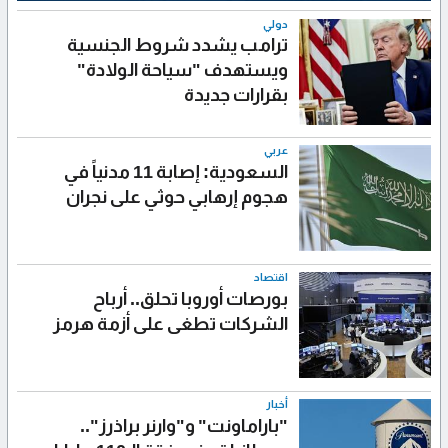
دولي
ترامب يشدد شروط الجنسية
ويستهدف "سياحة الولادة"
بقرارات جديدة
عربي
السعودية: إصابة 11 مدنياً في
هجوم إرهابي حوثي على نجران
اقتصاد
بورصات أوروبا تحلق.. أرباح
الشركات تطغى على أزمة هرمز
أخبار
"باراماونت" و"وارنر براذرز"..