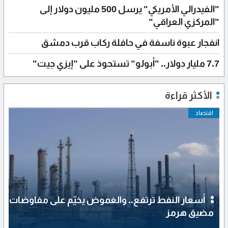
"الفيدرالي الأمريكي" يرسل 500 مليون دولار إلى
"المركزي العراقي"
انفجار عبوة ناسفة في حافلة ركاب قرب دمشق
7.7 مليار دولار.. "أبولو" تستحوذ على "إيزي جيت"
الأكثر قراءة
اقتصاد
أسعار النفط ترتفع.. والغموض يخيّم على مفاوضات
مضيق هرمز