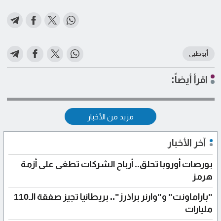
أبوظبي
اقرأ أيضاً:
مزيد من الأخبار
آخر الأخبار
بورصات أوروبا تحلق.. أرباح الشركات تطغى على أزمة
هرمز
"باراماونت" و"وارنر براذرز".. بريطانيا تجيز صفقة الـ110
مليارات