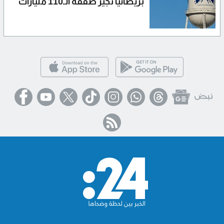
بريطانيا تجيز صفقة الـ110 مليارات