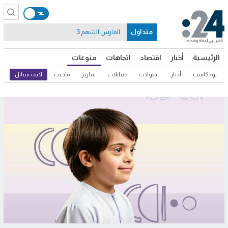
متداول
الفارس الشهم 3
الرئيسية
أخبار
اقتصاد
اتجاهات
منوعات
بودكاست
أخبار
بطولات
مقابلات
تقارير
ملاعب
لايف ستايل
ثق