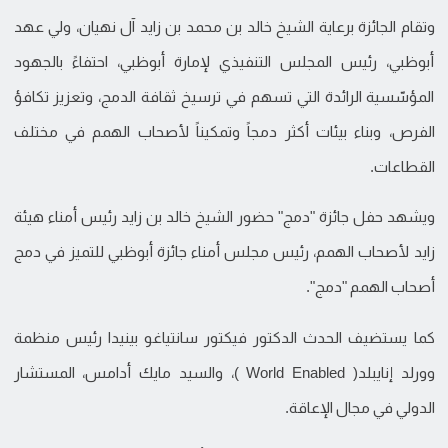
وتقام الجائزة برعاية الشيخ خالد بن محمد بن زايد آل نهيان، ولي عهد
أبوظبي، رئيس المجلس التنفيذي لإمارة أبوظبي، احتفاءً بالجهود
المؤسّسية الرائدة التي تسهم في ترسيخ ثقافة الدمج، وتعزيز تكافؤ
الفرص، وبناء بيئات أكثر دمجاً وتمكيناً لأصحاب الهمم في مختلف
القطاعات.
ويشهد حفل جائزة "دمج" حضور الشيخ خالد بن زايد رئيس أمناء هيئة
زايد لأصحاب الهمم، رئيس مجلس أمناء جائزة أبوظبي للتميز في دمج
أصحاب الهمم "دمج".
كما يستضيف الحدث الدکتور فیکتور سانتیاغو بینیدا رئیس منظمة
وورلد إنایبلد( World Enabled )، والسید مایك أدامس، المستشار
الدولي في مجال الإعاقة.